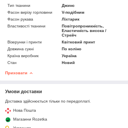
Тип тканини
Джинс
Фасон вирізу горловини
V-подібним
Фасон рукава
Ліхтарик
Властивості тканини
Повітропроникність,
Еластичність висока /
Стрейч
Візерунки і принти
Квітковий принт
Довжина сукні
По коліно
Країна виробник
Україна
Стан
Новий
Приховати
Умови доставки
Доставка здійснюється тільки по передоплаті.
Нова Пошта
Магазини Rozetka
Укрпошта