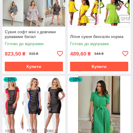
Сукня софт міні з довгими
рукавами батал
Літня сукня бенгалін норма
Готово до відправки
Готово до відправки
823,50
489,60
₴
₴
915 ₴
544 ₴
Купити
Купити
–10%
–10%