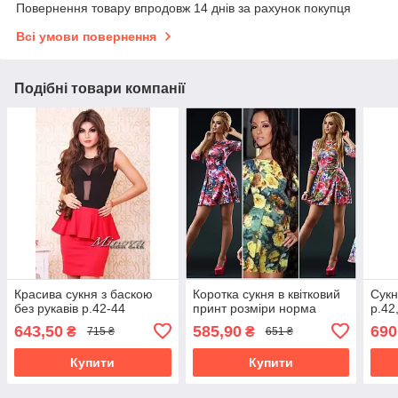
Повернення товару впродовж 14 днів за рахунок покупця
Всі умови повернення
Подібні товари компанії
Красива сукня з баскою
Коротка сукня в квітковий
Сукн
без рукавів р.42-44
принт розміри норма
р.42
643,50
585,90
690
₴
₴
715 ₴
651 ₴
Купити
Купити