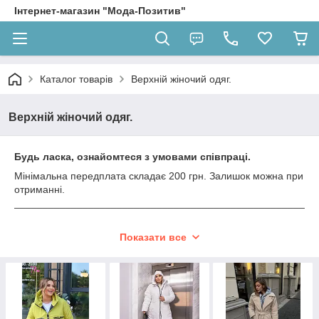
Інтернет-магазин "Мода-Позитив"
Каталог товарів
Верхній жіночий одяг.
Верхній жіночий одяг.
Будь ласка, ознайомтеся з умовами співпраці.
Мінімальна передплата складає 200 грн. Залишок можна при
отриманні.
___________________________________________________
_____________________________________
Аксесуар та невід'ємна частина стильного гардеробу –
Показати все
жіночий верхній одяг. Незалежно від сезону, вона відіграє
ключову роль у створенні образу і підкреслює
індивідуальність кожної жінки. У холодну пору року тепле
пальто або утеплена куртка стають надійними союзниками
проти холоду, підкреслюючи жіночність і стиль.