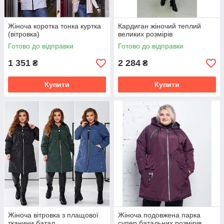
Жіноча коротка тонка куртка
Кардиган жіночий теплий
(вітровка)
великих розмірів
Готово до відправки
Готово до відправки
1 351
2 284
₴
₴
Купити
Купити
Жіноча вітровка з плащової
Жіноча подовжена парка
тканини батал
супер батальних розмірів