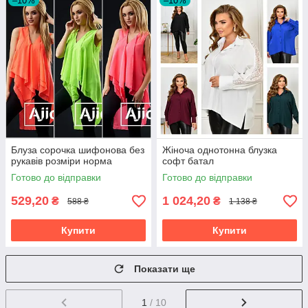
–10%
–10%
Блуза сорочка шифонова без
Жіноча однотонна блузка
рукавів розміри норма
софт батал
Готово до відправки
Готово до відправки
529,20
1 024,20
₴
₴
588 ₴
1 138 ₴
Купити
Купити
Показати ще
1
/ 10