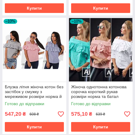
Купити
Купити
–10%
–10%
Блузка літня жіноча котон без
Жіноча однотонна котонова
застібок у смужку з
сорочка короткий рукав
мереживом розміри норма й
розміри норма та батал
батал
Готово до відправки
Готово до відправки
547,20
575,10
₴
₴
608 ₴
639 ₴
Купити
Купити