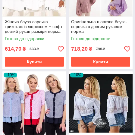
Жіноча блуза сорочка
Оригінальна шовкова блуза-
трикотаж із люрексом + софт
сорочка з довгим рукавом
довгий рукав розміри норма
норма
Готово до відправки
Готово до відправки
614,70
718,20
₴
₴
683 ₴
798 ₴
Купити
Купити
–10%
–10%