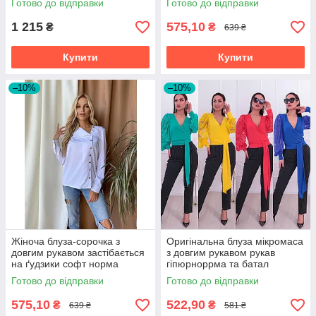
Готово до відправки
Готово до відправки
1 215
575,10
₴
₴
639 ₴
Купити
Купити
–10%
–10%
Жіноча блуза-сорочка з
Оригінальна блуза мікромаса
довгим рукавом застібається
з довгим рукавом рукав
на ґудзики софт норма
гіпюрноррма та батал
Готово до відправки
Готово до відправки
575,10
522,90
₴
₴
639 ₴
581 ₴