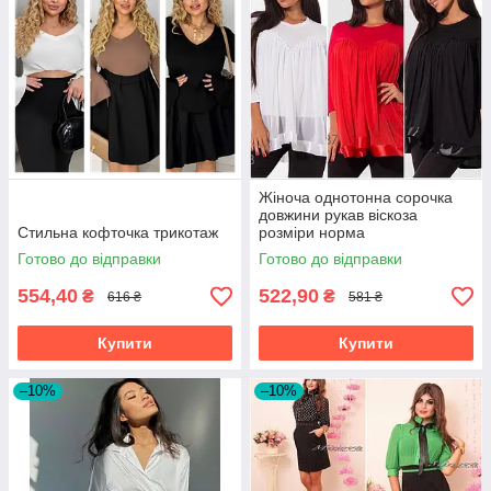
Жіноча однотонна сорочка
довжини рукав віскоза
Стильна кофточка трикотаж
розміри норма
Готово до відправки
Готово до відправки
554,40
522,90
₴
₴
616 ₴
581 ₴
Купити
Купити
–10%
–10%