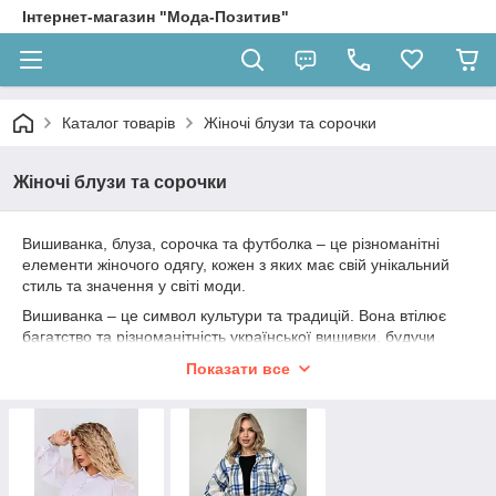
Інтернет-магазин "Мода-Позитив"
Каталог товарів
Жіночі блузи та сорочки
Жіночі блузи та сорочки
Вишиванка, блуза, сорочка та футболка – це різноманітні
елементи жіночого одягу, кожен з яких має свій унікальний
стиль та значення у світі моди.
Вишиванка – це символ культури та традицій. Вона втілює
багатство та різноманітність української вишивки, будучи
національним візерунком та уособленням національної
Показати все
гордості. Вишиванки можуть бути різноманітними за
дизайном та кольорами, і вони відмінно підходять як для
святкових заходів, так і для повсякденного життя.
Блузи варіюються від класичних моделей до сучасних стилів.
Вони надають безліч можливостей для створення жіночних та
стильних образів. Блузи з мереживами, рюшами або