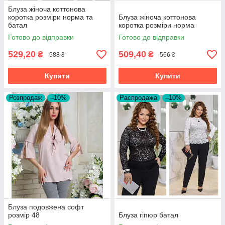
Блуза жіноча коттонова
коротка розміри норма та
Блуза жіноча коттонова
батал
коротка розміри норма
Готово до відправки
Готово до відправки
529,20
509,40
₴
₴
588 ₴
566 ₴
Купити
Купити
Розпродаж
–10%
Распродажа
–10%
Блуза подовжена софт
розмір 48
Блуза гіпюр батал