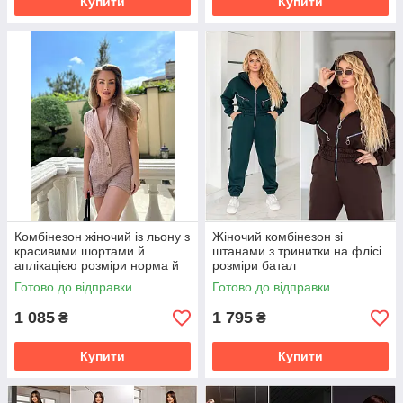
Купити
Купити
Комбінезон жіночий із льону з
Жіночий комбінезон зі
красивими шортами й
штанами з тринитки на флісі
аплікацією розміри норма й
розміри батал
батал
Готово до відправки
Готово до відправки
1 085
1 795
₴
₴
Купити
Купити