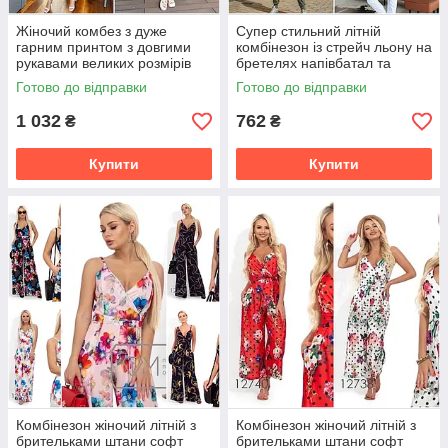
Жіночий комбез з дуже
Супер стильний літній
гарним принтом з довгими
комбінезон із стрейч льону на
рукавами великих розмірів
бретелях напівбатал та
батал
Готово до відправки
Готово до відправки
1 032
762
₴
₴
Купити
Купити
Комбінезон жіночий літній з
Комбінезон жіночий літній з
брительками штани софт
брительками штани софт