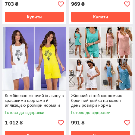
703
969
₴
₴
Купити
Купити
Комбінезон жіночий із льону з
Жіночий літній костюмчик
красивими шортами й
брючний двійка на кожен
аплікацією розміри норма й
день розміри норма
батал
Готово до відправки
Готово до відправки
1 012
991
₴
₴