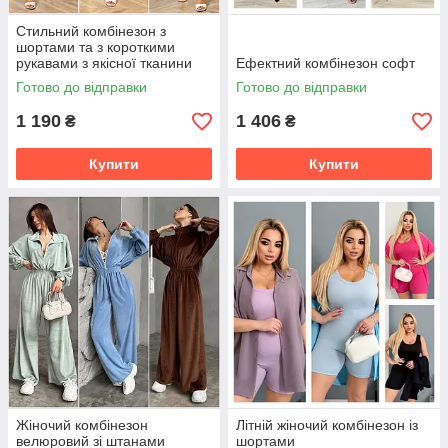
Стильний комбінезон з
шортами та з короткими
рукавами з якісної тканини
Ефектний комбінезон софт
жатка розміри великі
Готово до відправки
Готово до відправки
1 190
1 406
₴
₴
Купити
Купити
Жіночий комбінезон
Літній жіночий комбінезон із
велюровий зі штанами
шортами