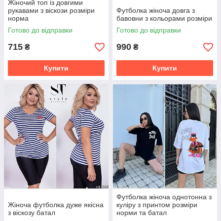
Жіночий топ із довгими
рукавами з віскози розміри
Футболка жіноча довга з
норма
бавовни з кольорами розміри
Готово до відправки
Готово до відправки
715
990
₴
₴
Купити
Купити
Футболка жіноча однотонна з
Жіноча футболка дуже якісна
куліру з принтом розміри
з віскозу батал
норми та батал