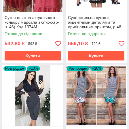
Сукня ошатна актуального
Суперстильна сукня з
кольору марсала з сіткою,(р-
акцентними деталями та
н. 46).Код 1374М
оригінальним принтом, р.48
код 3154М
Готово до відправки
Готово до відправки
532,80
656,10
₴
₴
592 ₴
729 ₴
Купити
Купити
Розпродаж
–10%
Розпродаж
–10%