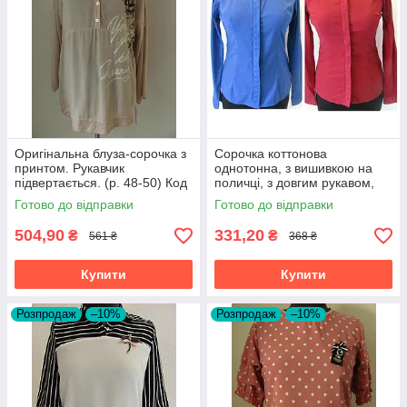
Оригінальна блуза-сорочка з
Сорочка коттонова
принтом. Рукавчик
однотонна, з вишивкою на
підвертається. (р. 48-50) Код
поличці, з довгим рукавом,
5409М
розміри 42,44 код 1214М
Готово до відправки
Готово до відправки
504,90
331,20
₴
₴
561 ₴
368 ₴
Купити
Купити
Розпродаж
–10%
Розпродаж
–10%