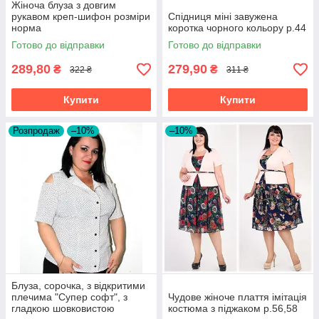
Жіноча блуза з довгим
рукавом креп-шифон розміри
Спідниця міні завужена
норма
коротка чорного кольору р.44
Готово до відправки
Готово до відправки
289,80
279,90
₴
₴
322 ₴
311 ₴
Купити
Купити
Розпродаж
–10%
–10%
Блуза, сорочка, з відкритими
плечима "Супер софт", з
Чудове жіноче плаття імітація
гладкою шовковистою
костюма з піджаком р.56,58