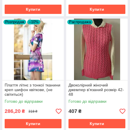
Купити
Купити
Розпродаж
–10%
Распродажа
Плаття літнє з тонкої тканини
Двоколірний жіночий
креп шифон квіткове, (не
джемпер в'язаний розмір 42-
світиться)
48
Готово до відправки
Готово до відправки
286,20
407
₴
₴
318 ₴
Купити
Купити