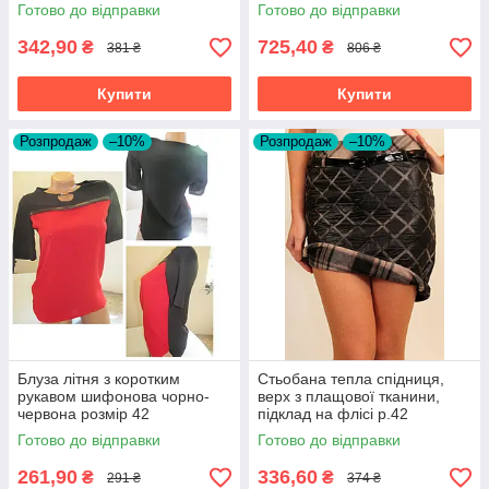
поверхнею
Готово до відправки
Готово до відправки
342,90
725,40
₴
₴
381 ₴
806 ₴
Купити
Купити
Розпродаж
–10%
Розпродаж
–10%
Блуза літня з коротким
Стьобана тепла спідниця,
рукавом шифонова чорно-
верх з плащової тканини,
червона розмір 42
підклад на флісі р.42
Готово до відправки
Готово до відправки
261,90
336,60
₴
₴
291 ₴
374 ₴