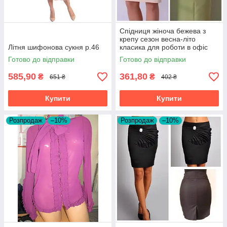
Спідниця жіноча бежева з
крепу сезон весна-літо
Літня шифонова сукня р.46
класика для роботи в офіс
Готово до відправки
Готово до відправки
585,90
361,80
₴
₴
651 ₴
402 ₴
Купити
Купити
Розпродаж
–10%
Розпродаж
–10%