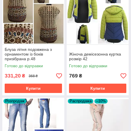
Блуза літня подовжена з
орнаментом із боків
Жіноча демісезонна куртка
призібрана р.48
розмір 42
Готово до відправки
Готово до відправки
331,20
769
₴
₴
368 ₴
Купити
Купити
Розпродаж
Распродажа
–10%