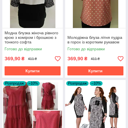
Модна блузка жіноча рівного
крою з коміром і брошкою з
Молодіжна блуза літня пудра
тонкого софта
в горох із коротким рукавом
Готово до відправки
Готово до відправки
369,90
369,90
₴
₴
411 ₴
411 ₴
Купити
Купити
Розпродаж
–10%
Розпродаж
–10%