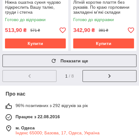
Ніжна ошатна сукня чудово
Літній коротке плаття без
підкреслить Вашу талію,
рукавів. По краю горловини
груди і стегна
закладені м'які складки
Готово до відправки
Готово до відправки
513,90
342,90
₴
₴
571 ₴
381 ₴
Купити
Купити
Показати ще
1
/ 8
Про нас
96% позитивних з 292 відгуків за рік
Працює з 22.08.2016
м. Одеса
Індекс 65000; Базова, 17, Одеса, Україна