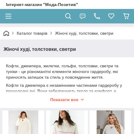
Інтернет-магазин "Мода-Позитив"
Каталог товарів
Жіночі худі, толстовки, светри
Жіночі худі, толстовки, светри
Кофти, джемпера, жилетки, гольфи, толстовки, светри та
туніки - це різноманітні елементи жіночого гардеробу, які
приносять затишок та стиль у повсякденне життя.
Кофти та джемпера є незамінними частинами гардеробу у
прохолодні дні. Вони забезпечують тепло та комфорт, а
різноманітність фасонів та візерунків дозволяє підібрати
Показати все
кофту під будь-яке вбрання.
Жилетки додають шарму та акцентують увагу на верхній
частині тіла. Їх можна носити поверх блуз, футболок або
суконь, створюючи стильні шари в образі.
Гольфи – це ідеальний вибір для холодних днів. Вони