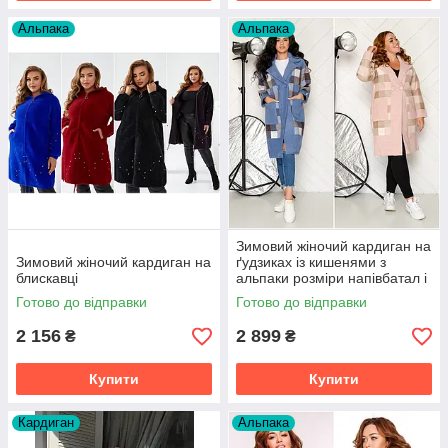
Альпака
Альпака
Зимовий жіночий кардиган на
Зимовий жіночий кардиган на
ґудзиках із кишенями з
блискавці
альпаки розміри напівбатал і
батал
Готово до відправки
Готово до відправки
2 156
2 899
₴
₴
Купити
Купити
Кардиган
Альпака