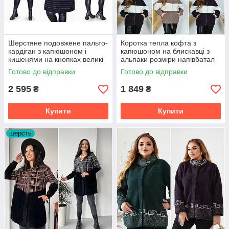
Шерстяне подовжене пальто-
Коротка тепла кофта з
кардіган з капюшоном і
капюшоном на блискавці з
кишенями на кнопках великі
альпаки розміри напівбатал
розміри
Готово до відправки
Готово до відправки
2 595
1 849
₴
₴
Купити
Купити
шерсть