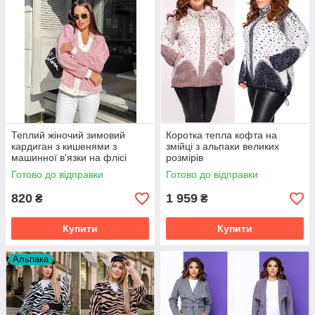
Теплий жіночий зимовий
Коротка тепла кофта на
кардиган з кишенями з
змійці з альпаки великих
машинної в'язки на флісі
розмірів
полубатал і батал
Готово до відправки
Готово до відправки
820
1 959
₴
₴
Купити
Купити
Альпака