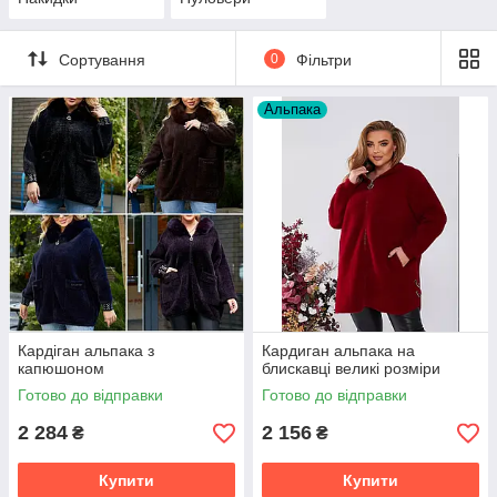
Сортування
0
Фільтри
Альпака
Кардіган альпака з
Кардиган альпака на
капюшоном
блискавці великі розміри
Готово до відправки
Готово до відправки
2 284
2 156
₴
₴
Купити
Купити