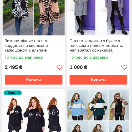
Зимове жіноче пальто-
Пальто-кардиган з букле з
кардиган на кнопках із
начосом з поясом норма та
капюшоном з альпаки
напівбатал осінь-зима
батальні розміри
Готово до відправки
Готово до відправки
2 495
1 000
₴
₴
Купити
Купити
Шерсть!