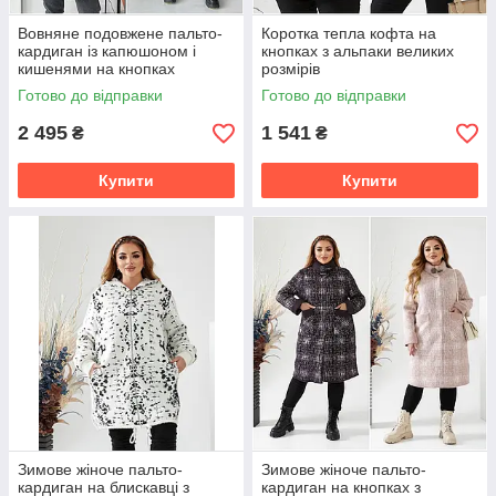
Вовняне подовжене пальто-
Коротка тепла кофта на
кардиган із капюшоном і
кнопках з альпаки великих
кишенями на кнопках
розмірів
напівбатал
Готово до відправки
Готово до відправки
2 495
1 541
₴
₴
Купити
Купити
Зимове жіноче пальто-
Зимове жіноче пальто-
кардиган на блискавці з
кардиган на кнопках з