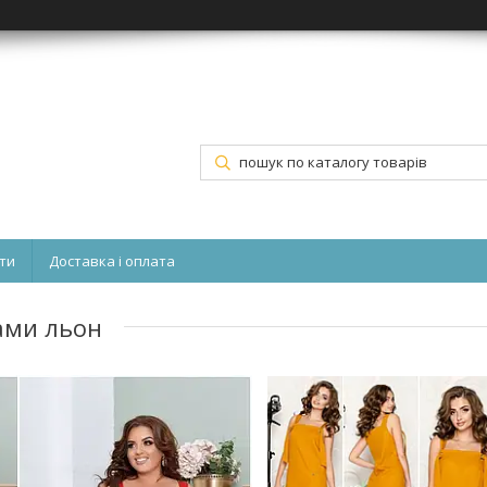
ти
Доставка і оплата
ами льон