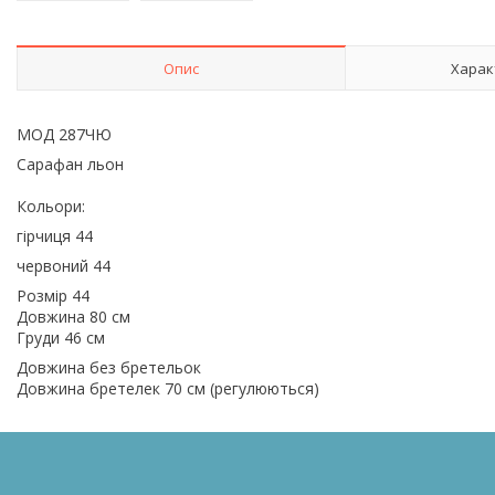
Опис
Харак
МОД 287ЧЮ
Сарафан льон
Кольори:
гірчиця 44
червоний 44
Розмір 44
Довжина 80 см
Груди 46 см
Довжина без бретельок
Довжина бретелек 70 см (регулюються)