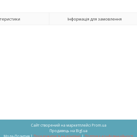
теристики
Інформація для замовлення
Сайт створений на маркетплейсі
Prom.ua
Продавець на Bigl.ua
Мода-Позитив |
Поскаржитися на контент
|
Політика конфіденційності