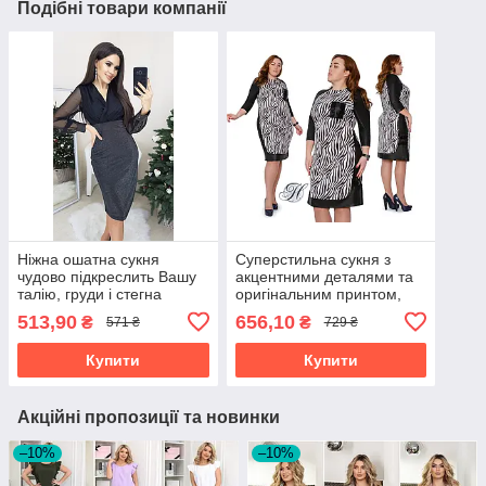
Подібні товари компанії
Ніжна ошатна сукня
Суперстильна сукня з
чудово підкреслить Вашу
акцентними деталями та
талію, груди і стегна
оригінальним принтом,
р.48 код 3154М
513,90
656,10
₴
₴
571 ₴
729 ₴
Купити
Купити
Акційні пропозиції та новинки
–10%
–10%