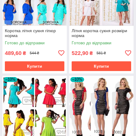
Коротка літня сукня гіпюр
Літня коротка сукня розміри
норма
норма
Готово до відправки
Готово до відправки
489,60
522,90
₴
₴
544 ₴
581 ₴
Купити
Купити
–10%
–10%