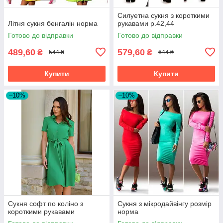
Силуетна сукня з короткими
Літня сукня бенгалін норма
рукавами р.42,44
Готово до відправки
Готово до відправки
489,60
579,60
₴
₴
544 ₴
644 ₴
Купити
Купити
–10%
–10%
Сукня софт по коліно з
Сукня з мікродайвінгу розмір
короткими рукавами
норма