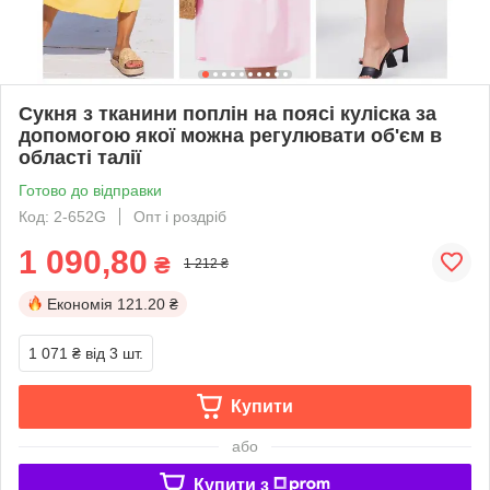
Сукня з тканини поплін на поясі куліска за
допомогою якої можна регулювати об'єм в
області талії
Готово до відправки
Код: 2-652G
Опт і роздріб
1 090,80
₴
1 212 ₴
Економія
121.20 ₴
1 071 ₴
від 3 шт.
Купити
або
Купити з