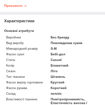
Приховати
Характеристики
Основні атрибути
Виробник
Без бренду
Вид виробу
Повсякденна сукня
Міжнародний розмір
S-M
Фасон сукні
Бебі-дол
Стиль
Casual
Колір
Блакитний
Сезон
Літо
Тип тканини
Штапель
Фасон вирізу горловини
Круглий
Фасон рукава
Короткий
Склад
поплін
Властивості тканини
Повітропроникність,
Еластичність висока /