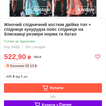
Жіночий спідничний костюм двійка топ +
спідниця кукурудза пояс спідниця на
блискавці розміри норма та батал
Готово до відправки
Код: 648Д
Опт і роздріб
522,90
₴
581 ₴
Економія
58.10 ₴
445 ₴
від 5 шт.
Купити
або
Купити з