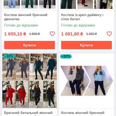
Костюм жіночий брючний
Костюм із креп-дайвінгу і
двонитка
сітка батал
Готово до відправки
Готово до відправки
1 655,10
1 081,80
₴
₴
1 839 ₴
1 202 ₴
Купити
Купити
–10%
–10%
Брючний батальний жіночий
Костюм жіночий брючний