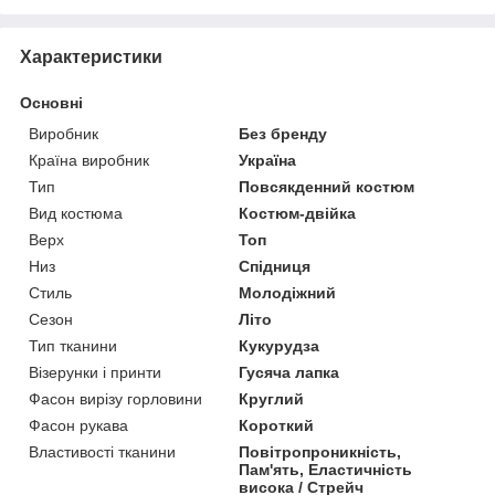
Характеристики
Основні
Виробник
Без бренду
Країна виробник
Україна
Тип
Повсякденний костюм
Вид костюма
Костюм-двійка
Верх
Топ
Низ
Спідниця
Стиль
Молодіжний
Сезон
Літо
Тип тканини
Кукурудза
Візерунки і принти
Гусяча лапка
Фасон вирізу горловини
Круглий
Фасон рукава
Короткий
Властивості тканини
Повітропроникність,
Пам'ять, Еластичність
висока / Стрейч