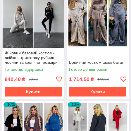
Жіночий базовий костюм-
двійка з трикотажу рубчик
лосини та кроп-топ розміри
Брючний костюм шовк батал
норма
Готово до відправки
Готово до відправки
842,40
1 714,50
₴
₴
936 ₴
1 905 ₴
Купити
Купити
–10%
–10%