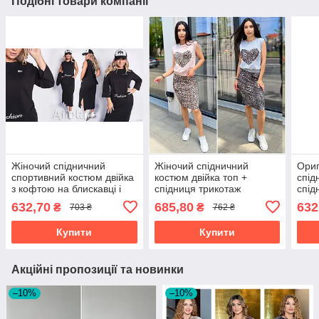
Подібні товари компанії
Жіночий спідничний
Жіночий спідничний
Ориг
спортивний костюм двійка
костюм двійка топ +
спід
з кофтою на блискавці і
спідниця трикотаж
спід
спідницею
резинка розміри норма
632,70
685,80
632
₴
₴
703 ₴
762 ₴
Купити
Купити
Акційні пропозиції та новинки
–10%
–10%