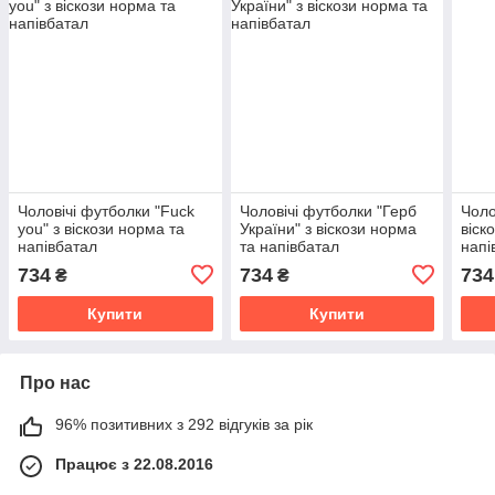
Чоловічі футболки "Fuck
Чоловічі футболки "Герб
Чоло
you" з віскози норма та
України" з віскози норма
віск
напівбатал
та напівбатал
напі
734
734
734
₴
₴
Купити
Купити
Про нас
96% позитивних з 292 відгуків за рік
Працює з 22.08.2016