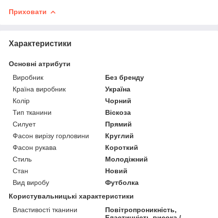
Приховати
Характеристики
Основні атрибути
Виробник
Без бренду
Країна виробник
Україна
Колір
Чорний
Тип тканини
Віскоза
Силует
Прямий
Фасон вирізу горловини
Круглий
Фасон рукава
Короткий
Стиль
Молодіжний
Стан
Новий
Вид виробу
Футболка
Користувальницькі характеристики
Властивості тканини
Повітропроникність,
Еластичність висока /