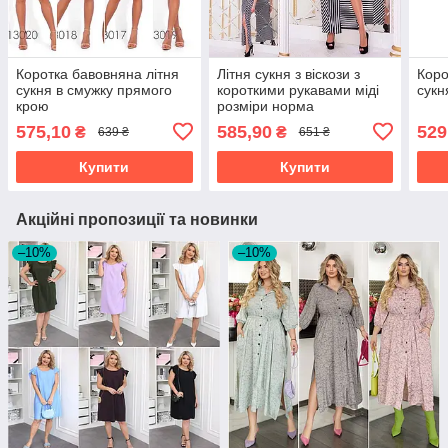
Коротка бавовняна літня
Літня сукня з віскози з
Коро
сукня в смужку прямого
короткими рукавами міді
сукн
крою
розміри норма
575,10
585,90
529
₴
₴
639 ₴
651 ₴
Купити
Купити
Акційні пропозиції та новинки
–10%
–10%