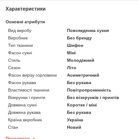
Характеристики
Основні атрибути
Вид виробу
Повсякденна сукня
Виробник
Без бренду
Тип тканини
Шифон
Фасон сукні
Міні
Стиль
Молодіжний
Сезон
Літо
Фасон вирізу горловини
Асиметричний
Фасон рукава
Без рукава
Властивості тканини
Повітропроникність
Візерунки і принти
Без візерунків і принтів
Довжина сукні
Коротке / міні
Довжина рукава
Без рукава
Країна виробник
Україна
Стан
Новий
Приховати