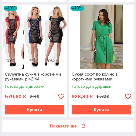
–10%
–10%
Силуетна сукня з короткими
Сукня софт по коліно з
рукавами р.42,44
короткими рукавами
Готово до відправки
Готово до відправки
579,60
928,80
₴
₴
644 ₴
1 032 ₴
Купити
Купити
Показати ще