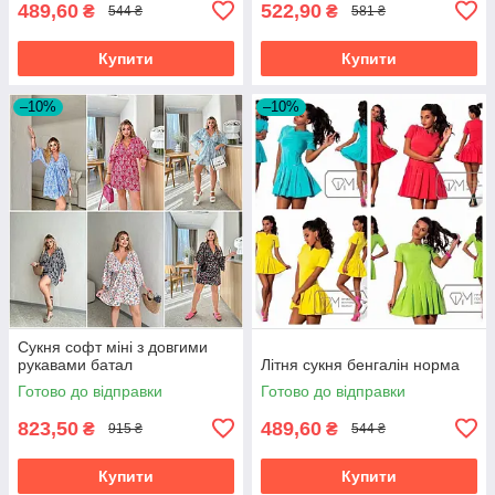
489,60
522,90
₴
₴
544 ₴
581 ₴
Купити
Купити
–10%
–10%
Сукня софт міні з довгими
рукавами батал
Літня сукня бенгалін норма
Готово до відправки
Готово до відправки
823,50
489,60
₴
₴
915 ₴
544 ₴
Купити
Купити