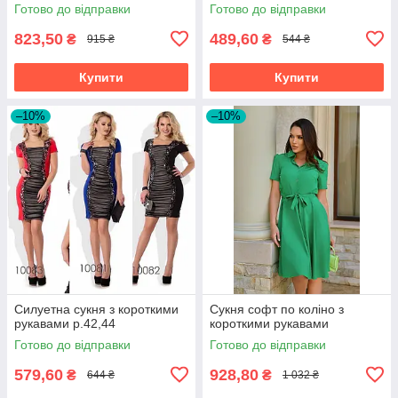
Готово до відправки
Готово до відправки
823,50
489,60
₴
₴
915 ₴
544 ₴
Купити
Купити
–10%
–10%
Силуетна сукня з короткими
Сукня софт по коліно з
рукавами р.42,44
короткими рукавами
Готово до відправки
Готово до відправки
579,60
928,80
₴
₴
644 ₴
1 032 ₴