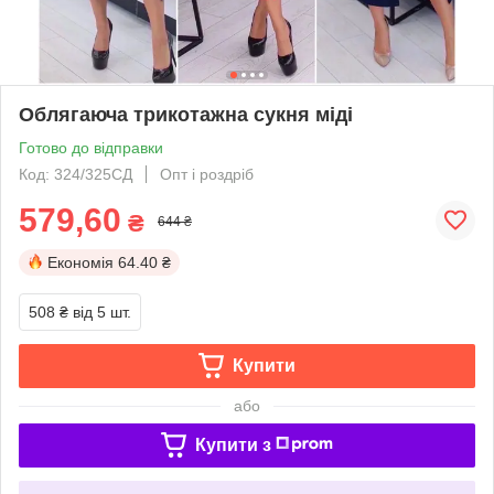
Облягаюча трикотажна сукня міді
Готово до відправки
Код: 324/325СД
Опт і роздріб
579,60
₴
644 ₴
Економія
64.40 ₴
508 ₴
від 5 шт.
Купити
або
Купити з