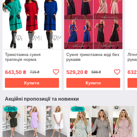
Трикотажна сукня
Сукня трикотажна міді без
Літн
трапеція норма
рукавів
рука
643,50
529,20
632
₴
₴
715 ₴
588 ₴
Купити
Купити
Акційні пропозиції та новинки
–10%
–10%