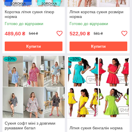
Коротка літня сукня гіпюр
Літня коротка сукня розміри
норма
норма
Готово до відправки
Готово до відправки
489,60
522,90
₴
₴
544 ₴
581 ₴
Купити
Купити
–10%
–10%
Сукня софт міні з довгими
рукавами батал
Літня сукня бенгалін норма