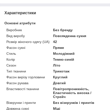
Характеристики
Основні атрибути
Виробник
Без бренду
Вид виробу
Повсякденна сукня
Розмір жіночого одягу (UA)
42
Фасон сукні
Пряме
Стиль
Молодіжний
Колір
Темно-синій
Сезон
Літо
Тип тканини
Трикотаж
Фасон вирізу горловини
Круглий
Фасон рукава
Довгий
Властивості тканини
Повітропроникність,
Еластичність висока /
Стрейч
Візерунки і принти
Без візерунків і принтів
Довжина сукні
Міді