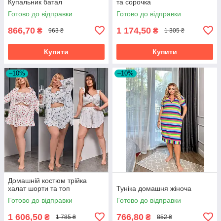
Купальник батал
та сорочка
Готово до відправки
Готово до відправки
866,70
1 174,50
₴
₴
963 ₴
1 305 ₴
Купити
Купити
–10%
–10%
Домашній костюм трійка
халат шорти та топ
Туніка домашня жіноча
Готово до відправки
Готово до відправки
1 606,50
766,80
₴
₴
1 785 ₴
852 ₴