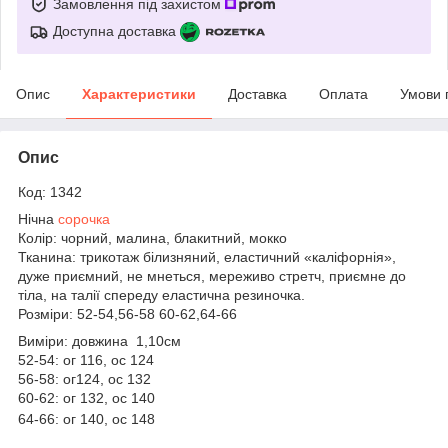
Замовлення під захистом
Доступна доставка
Опис
Характеристики
Доставка
Оплата
Умови 
Опис
Код: 1342
Нічна
сорочка
Колір: чорний, малина, блакитний, мокко
Тканина: трикотаж білизняний, еластичний «каліфорнія»,
дуже приємний, не мнеться, мереживо стретч, приємне до
тіла, на талії спереду еластична резиночка.
Розміри: 52-54,56-58 60-62,64-66
Виміри: довжина 1,10см
52-54: ог 116, ос 124
56-58: ог124, ос 132
60-62: ог 132, ос 140
64-66: ог 140, ос 148