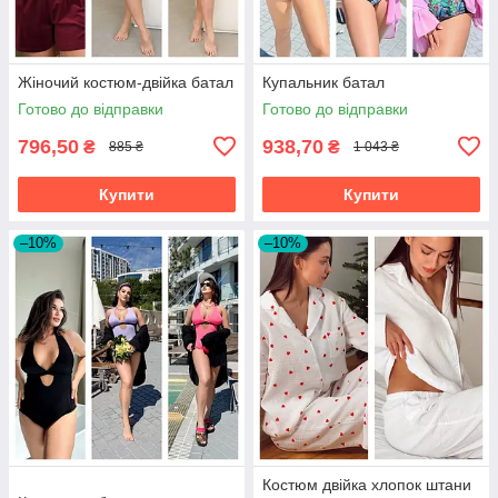
Жіночий костюм-двійка батал
Купальник батал
Готово до відправки
Готово до відправки
796,50
938,70
₴
₴
885 ₴
1 043 ₴
Купити
Купити
–10%
–10%
Костюм двійка хлопок штани