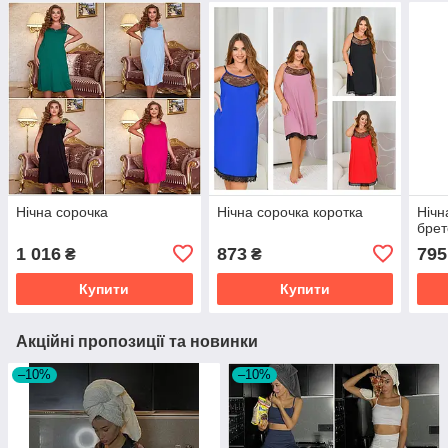
Нічна сорочка
Нічна сорочка коротка
Нічн
брет
1 016
873
795
₴
₴
Купити
Купити
Акційні пропозиції та новинки
–10%
–10%