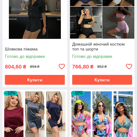
Домашній жіночий костюм
Шовкова піжама
топ та шорти
Готово до відправки
Готово до відправки
804,60
766,80
₴
₴
894 ₴
852 ₴
Купити
Купити
–10%
–10%