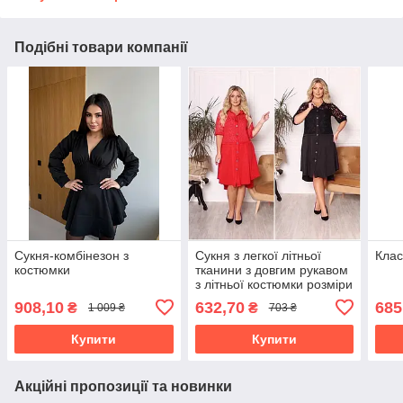
Подібні товари компанії
Сукня-комбінезон з
Сукня з легкої літньої
Клас
костюмки
тканини з довгим рукавом
з літньої костюмки розміри
батал
908,10
632,70
685
₴
₴
1 009 ₴
703 ₴
Купити
Купити
Акційні пропозиції та новинки