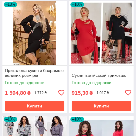
–10%
–10%
Приталена сукня з бахрамою
великих розмірів
Сукня італійський трикотаж
Готово до відправки
Готово до відправки
1 594,80
915,30
₴
₴
1 772 ₴
1 017 ₴
Купити
Купити
–10%
–10%