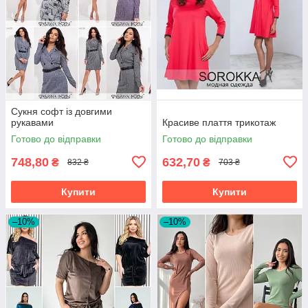
Сукня софт із довгими
рукавами
Красиве плаття трикотаж
Готово до відправки
Готово до відправки
748,80
632,70
₴
₴
832 ₴
703 ₴
Купити
Купити
–10%
–10%