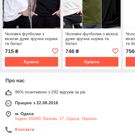
Чоловічі футболки з
Чоловічі футболки з віскозі
Чоло
віскози дуже зручна норма
дуже зручна норма та
віск
та батал
батал
та б
715
746
756
₴
₴
Купити
Купити
Про нас
96% позитивних з 292 відгуків за рік
Працює з 22.08.2016
м. Одеса
Індекс 65000; Базова, 17, Одеса, Україна
Контакти