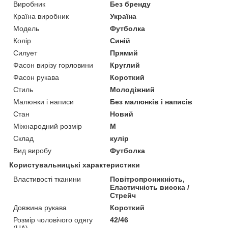
Виробник
Без бренду
Країна виробник
Україна
Модель
Футболка
Колір
Синій
Силует
Прямий
Фасон вирізу горловини
Круглий
Фасон рукава
Короткий
Стиль
Молодіжний
Малюнки і написи
Без малюнків і написів
Стан
Новий
Міжнародний розмір
M
Склад
кулір
Вид виробу
Футболка
Користувальницькі характеристики
Властивості тканини
Повітропроникність,
Еластичність висока /
Стрейч
Довжина рукава
Короткий
Розмір чоловічого одягу
42/46
(UA)