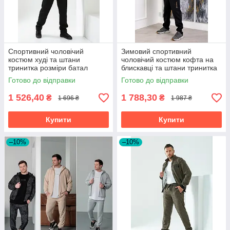
Спортивний чоловічий
Зимовий спортивний
костюм худі та штани
чоловічий костюм кофта на
тринитка розміри батал
блискавці та штани тринитка
з начосом розміри батал
Готово до відправки
Готово до відправки
1 526,40
1 788,30
₴
₴
1 696 ₴
1 987 ₴
Купити
Купити
–10%
–10%