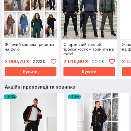
Жіночий костюм тринитка
Спортивний теплий
Жіно
на флісі
тройка костюм тринити на
на ф
флісі
2 000,70
2 016,90
2 1
₴
₴
2 223 ₴
2 241 ₴
Купити
Купити
Акційні пропозиції та новинки
–10%
–10%