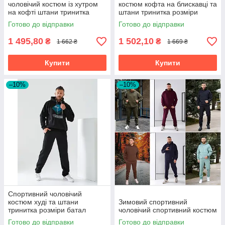
чоловічий костюм із хутром
костюм кофта на блискавці та
на кофті штани тринитка
штани тринитка розміри
розміри батал
батал на великий зірсист
Готово до відправки
Готово до відправки
1 495,80
1 502,10
₴
₴
1 662 ₴
1 669 ₴
Купити
Купити
–10%
–10%
Спортивний чоловічий
костюм худі та штани
Зимовий спортивний
тринитка розміри батал
чоловічий спортивний костюм
Готово до відправки
Готово до відправки