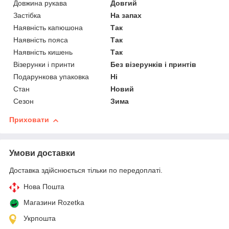
Довжина рукава
Довгий
Застібка
На запах
Наявність капюшона
Так
Наявність пояса
Так
Наявність кишень
Так
Візерунки і принти
Без візерунків і принтів
Подарункова упаковка
Ні
Стан
Новий
Сезон
Зима
Приховати
Умови доставки
Доставка здійснюється тільки по передоплаті.
Нова Пошта
Магазини Rozetka
Укрпошта