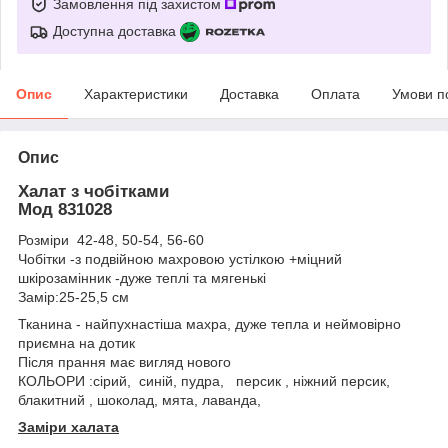
Замовлення під захистом
Доступна доставка
Опис
Характеристики
Доставка
Оплата
Умови п
Опис
Халат з чобітками
Мод 831028
Розміри 42-48, 50-54, 56-60
Чобітки -з подвійною махровою устілкою +міцний
шкірозамінник -дуже теплі та мягенькі
Замір:25-25,5 см
Тканина - найпухнастіша махра, дуже тепла и неймовірно
приємна на дотик
Після прання має вигляд нового
КОЛЬОРИ :сірий, синій, пудра, персик , ніжний персик,
блакитний , шоколад, мята, лаванда,
Заміри халата