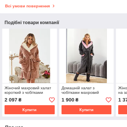
Всі умови повернення
Подібні товари компанії
Жіночий махровий халат
Домашній халат з
Жіно
короткий з чобітками
чобітками махровий
на з
2 097
1 900
1 3
₴
₴
Купити
Купити