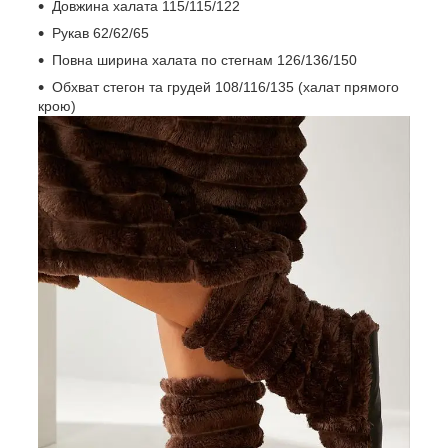
Довжина халата 115/115/122
Рукав 62/62/65
Повна ширина халата по стегнам 126/136/150
Обхват стегон та грудей 108/116/135 (халат прямого
крою)