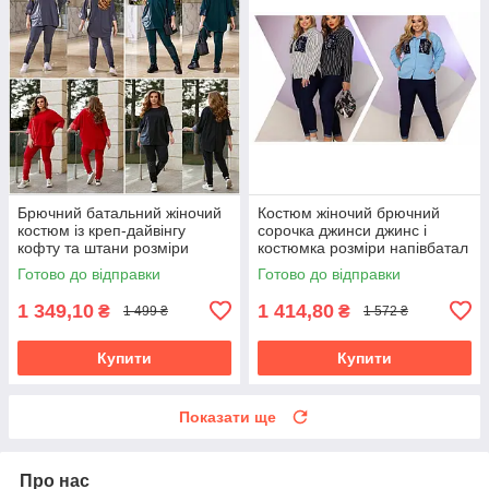
Брючний батальний жіночий
Костюм жіночий брючний
костюм із креп-дайвінгу
сорочка джинси джинс і
кофту та штани розміри
костюмка розміри напівбатал
батал
та батал
Готово до відправки
Готово до відправки
1 349,10
1 414,80
₴
₴
1 499 ₴
1 572 ₴
Купити
Купити
Показати ще
Про нас