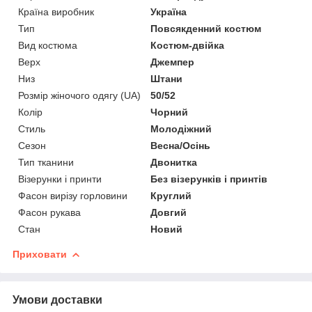
Країна виробник
Україна
Тип
Повсякденний костюм
Вид костюма
Костюм-двійка
Верх
Джемпер
Низ
Штани
Розмір жіночого одягу (UA)
50/52
Колір
Чорний
Стиль
Молодіжний
Сезон
Весна/Осінь
Тип тканини
Двонитка
Візерунки і принти
Без візерунків і принтів
Фасон вирізу горловини
Круглий
Фасон рукава
Довгий
Стан
Новий
Приховати
Умови доставки