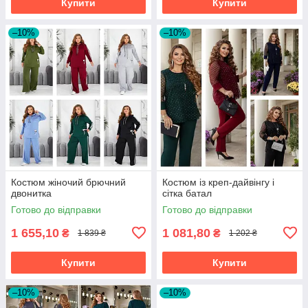
Купити
Купити
–10%
–10%
Костюм жіночий брючний
Костюм із креп-дайвінгу і
двонитка
сітка батал
Готово до відправки
Готово до відправки
1 655,10
1 081,80
₴
₴
1 839 ₴
1 202 ₴
Купити
Купити
–10%
–10%