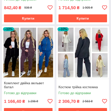
842,40
1 714,50
₴
₴
936 ₴
1 905 ₴
Купити
Купити
–10%
–10%
Комплект двійка вельвет
батал
Костюм трійка костюмка
Готово до відправки
Готово до відправки
1 166,40
2 306,70
₴
₴
1 296 ₴
2 563 ₴