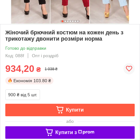
Жіночий брючний костюм на кожен день з
трикотажу двонити розміри норма
Готово до відправки
Код: 088f
Опт і роздріб
934,20
₴
1 038 ₴
Економія
103.80 ₴
900 ₴
від 5 шт.
Купити
або
Купити з