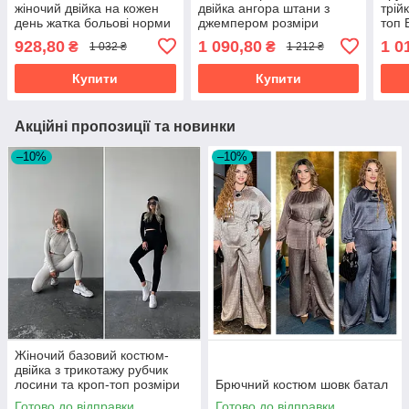
жіночий двійка на кожен
двійка ангора штани з
трій
день жатка больові норми
джемпером розміри
топ 
та напівбатал
норма
рубч
928,80
1 090,80
1 0
₴
₴
1 032 ₴
1 212 ₴
Купити
Купити
Акційні пропозиції та новинки
–10%
–10%
Жіночий базовий костюм-
двійка з трикотажу рубчик
лосини та кроп-топ розміри
Брючний костюм шовк батал
норма
Готово до відправки
Готово до відправки