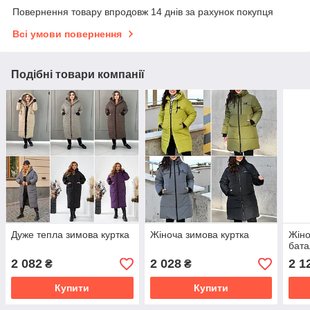
Повернення товару впродовж 14 днів за рахунок покупця
Всі умови повернення
Подібні товари компанії
Дуже тепла зимова куртка
Жіноча зимова куртка
Жіно
бата
2 082
2 028
2 1
₴
₴
Купити
Купити