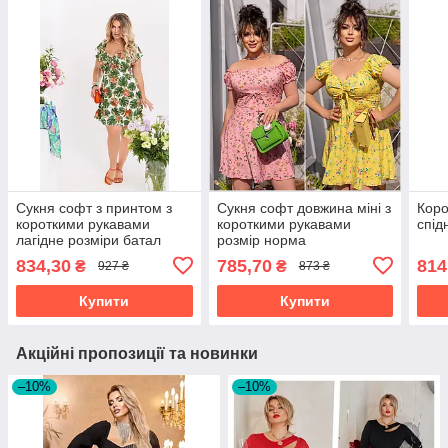
Сукня софт з принтом з
Сукня софт довжина міні з
Коро
короткими рукавами
короткими рукавами
спід
лагідне розміри батал
розмір норма
834,30
785,70
814
₴
₴
927 ₴
873 ₴
Купити
Купити
Акційні пропозиції та новинки
–10%
–10%