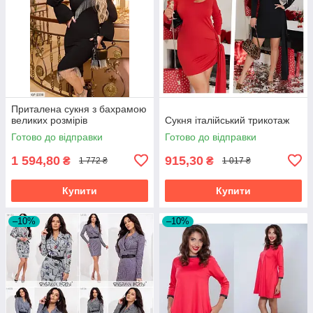
Приталена сукня з бахрамою
великих розмірів
Сукня італійський трикотаж
Готово до відправки
Готово до відправки
1 594,80
915,30
₴
₴
1 772 ₴
1 017 ₴
Купити
Купити
–10%
–10%