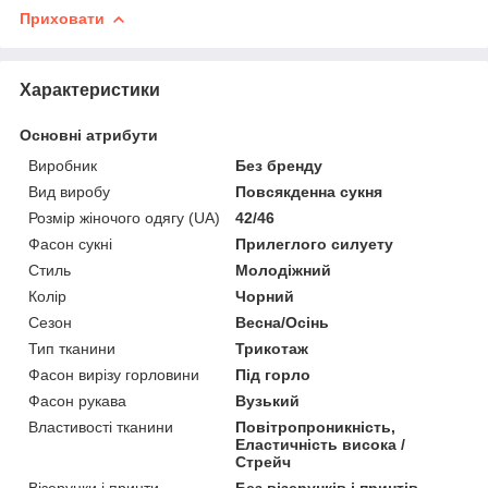
Приховати
Характеристики
Основні атрибути
Виробник
Без бренду
Вид виробу
Повсякденна сукня
Розмір жіночого одягу (UA)
42/46
Фасон сукні
Прилеглого силуету
Стиль
Молодіжний
Колір
Чорний
Сезон
Весна/Осінь
Тип тканини
Трикотаж
Фасон вирізу горловини
Під горло
Фасон рукава
Вузький
Властивості тканини
Повітропроникність,
Еластичність висока /
Стрейч
Візерунки і принти
Без візерунків і принтів