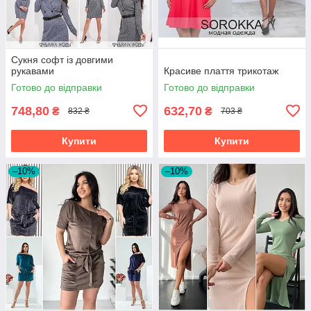
Сукня софт із довгими
рукавами
Красиве плаття трикотаж
Готово до відправки
Готово до відправки
748,80
632,70
₴
₴
832 ₴
703 ₴
Купити
Купити
–10%
–10%