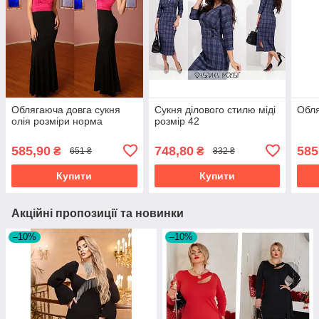
Облягаюча довга сукня
Сукня ділового стилю міді
Обля
олія розміри норма
розмір 42
585,90
748,80
585
₴
₴
651 ₴
832 ₴
Купити
Купити
Акційні пропозиції та новинки
–10%
–10%