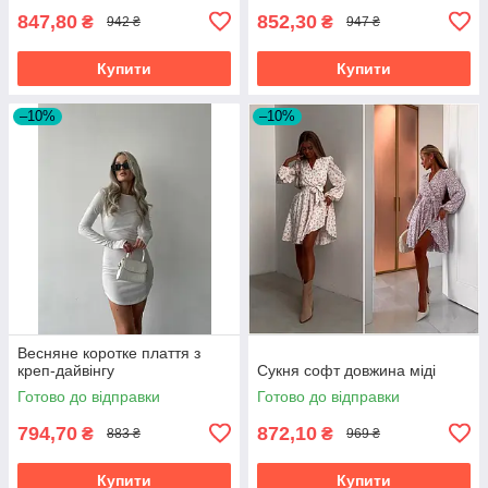
847,80
852,30
₴
₴
942 ₴
947 ₴
Купити
Купити
–10%
–10%
Весняне коротке плаття з
креп-дайвінгу
Сукня софт довжина міді
Готово до відправки
Готово до відправки
794,70
872,10
₴
₴
883 ₴
969 ₴
Купити
Купити