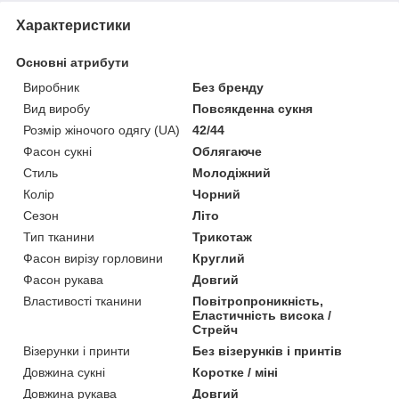
Характеристики
Основні атрибути
Виробник
Без бренду
Вид виробу
Повсякденна сукня
Розмір жіночого одягу (UA)
42/44
Фасон сукні
Облягаюче
Стиль
Молодіжний
Колір
Чорний
Сезон
Літо
Тип тканини
Трикотаж
Фасон вирізу горловини
Круглий
Фасон рукава
Довгий
Властивості тканини
Повітропроникність,
Еластичність висока /
Стрейч
Візерунки і принти
Без візерунків і принтів
Довжина сукні
Коротке / міні
Довжина рукава
Довгий