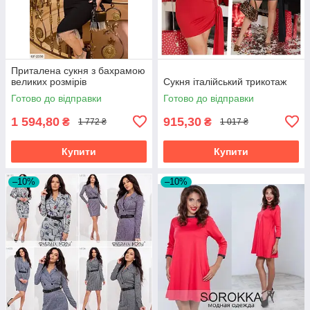
Приталена сукня з бахрамою
великих розмірів
Сукня італійський трикотаж
Готово до відправки
Готово до відправки
1 594,80
915,30
₴
₴
1 772 ₴
1 017 ₴
Купити
Купити
–10%
–10%