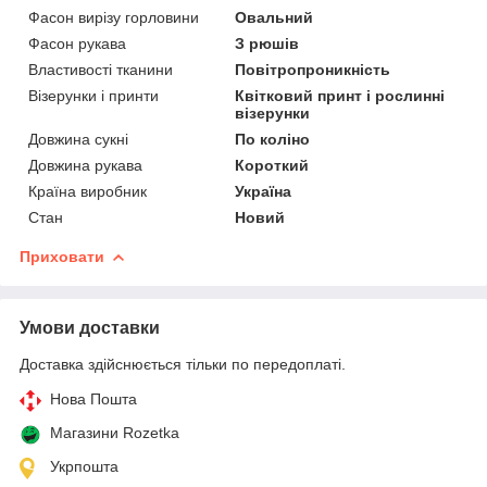
Фасон вирізу горловини
Овальний
Фасон рукава
З рюшів
Властивості тканини
Повітропроникність
Візерунки і принти
Квітковий принт і рослинні
візерунки
Довжина сукні
По коліно
Довжина рукава
Короткий
Країна виробник
Україна
Стан
Новий
Приховати
Умови доставки
Доставка здійснюється тільки по передоплаті.
Нова Пошта
Магазини Rozetka
Укрпошта