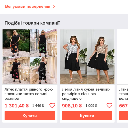
Всі умови повернення
Подібні товари компанії
Літнє плаття рівного крою
Легка літня сукня великих
Літн
з тканини жатка великі
розмірів з вільною
ткан
розміри
спідницею
вели
1 301,40
908,10
667
₴
₴
1 446 ₴
1 009 ₴
Купити
Купити