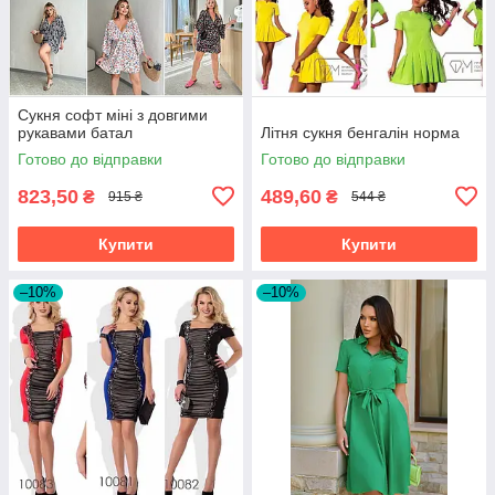
Сукня софт міні з довгими
рукавами батал
Літня сукня бенгалін норма
Готово до відправки
Готово до відправки
823,50
489,60
₴
₴
915 ₴
544 ₴
Купити
Купити
–10%
–10%