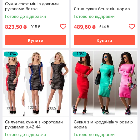
Сукня софт міні з довгими
рукавами батал
Літня сукня бенгалін норма
Готово до відправки
Готово до відправки
823,50
489,60
₴
₴
915 ₴
544 ₴
Купити
Купити
–10%
–10%
Силуетна сукня з короткими
Сукня з мікродайвінгу розмір
рукавами р.42,44
норма
Готово до відправки
Готово до відправки