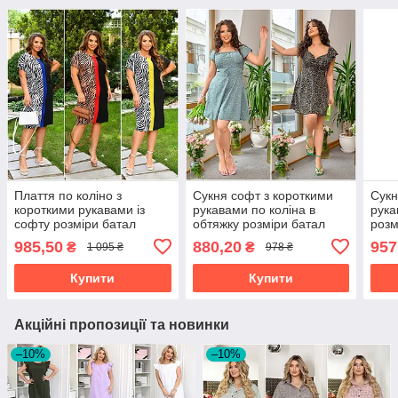
Плаття по коліно з
Сукня софт з короткими
Сукн
короткими рукавами із
рукавами по коліна в
рука
софту розміри батал
обтяжку розміри батал
розм
985,50
880,20
957
₴
₴
1 095 ₴
978 ₴
Купити
Купити
Акційні пропозиції та новинки
–10%
–10%