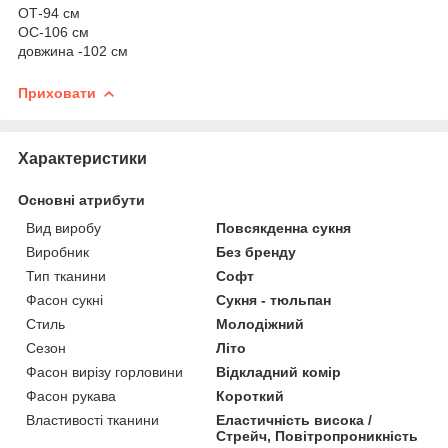
ОТ-94 см
ОС-106 см
довжина -102 см
Приховати
Характеристики
Основні атрибути
Вид виробу
Повсякденна сукня
Виробник
Без бренду
Тип тканини
Софт
Фасон сукні
Сукня - тюльпан
Стиль
Молодіжний
Сезон
Літо
Фасон вирізу горловини
Відкладний комір
Фасон рукава
Короткий
Властивості тканини
Еластичність висока /
Стрейч, Повітропроникність