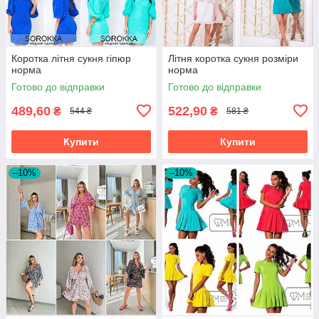
Коротка літня сукня гіпюр
Літня коротка сукня розміри
норма
норма
Готово до відправки
Готово до відправки
489,60
522,90
₴
₴
544 ₴
581 ₴
Купити
Купити
–10%
–10%