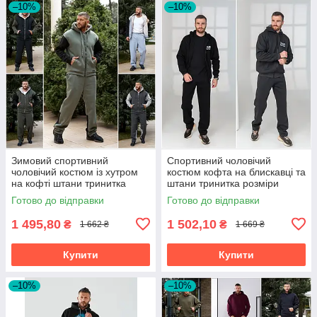
–10%
–10%
Зимовий спортивний
Спортивний чоловічий
чоловічий костюм із хутром
костюм кофта на блискавці та
на кофті штани тринитка
штани тринитка розміри
розміри батал
батал на великий зірсист
Готово до відправки
Готово до відправки
1 495,80
1 502,10
₴
₴
1 662 ₴
1 669 ₴
Купити
Купити
–10%
–10%