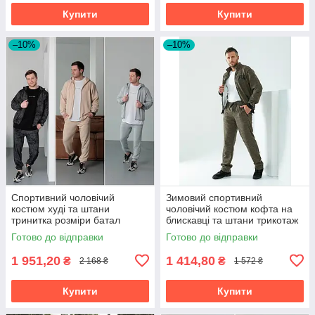
Купити
Купити
–10%
–10%
Спортивний чоловічий
Зимовий спортивний
костюм худі та штани
чоловічий костюм кофта на
тринитка розміри батал
блискавці та штани трикотаж
на хутрі розміри батал
Готово до відправки
Готово до відправки
1 951,20
1 414,80
₴
₴
2 168 ₴
1 572 ₴
Купити
Купити