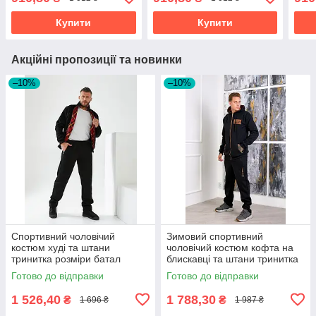
Купити
Купити
Акційні пропозиції та новинки
–10%
–10%
Спортивний чоловічий
Зимовий спортивний
костюм худі та штани
чоловічий костюм кофта на
тринитка розміри батал
блискавці та штани тринитка
з начосом розміри батал
Готово до відправки
Готово до відправки
1 526,40
1 788,30
₴
₴
1 696 ₴
1 987 ₴