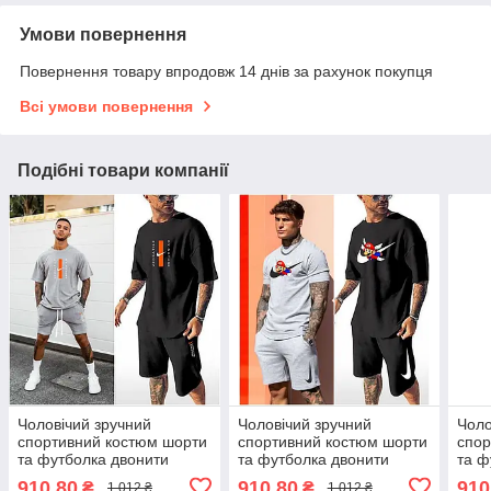
Умови повернення
Повернення товару впродовж 14 днів за рахунок покупця
Всі умови повернення
Подібні товари компанії
Чоловічий зручний
Чоловічий зручний
Чоло
спортивний костюм шорти
спортивний костюм шорти
спор
та футболка двонити
та футболка двонити
та ф
розміри батал
розміри батал
розм
910,80
910,80
910
₴
₴
1 012 ₴
1 012 ₴