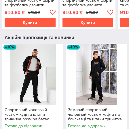
спортивний костюм шорти
спортивний костюм шорти
спор
та футболка двонити
та футболка двонити
та ф
розміри батал
розміри батал
розм
910,80
910,80
910
₴
₴
1 012 ₴
1 012 ₴
Купити
Купити
Акційні пропозиції та новинки
–10%
–10%
Спортивний чоловічий
Зимовий спортивний
костюм худі та штани
чоловічий костюм кофта на
тринитка розміри батал
блискавці та штани тринитка
з начосом розміри батал
Готово до відправки
Готово до відправки