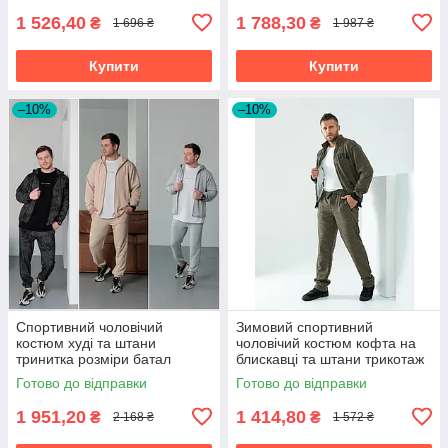
1 526,40
1 788,30
₴
₴
1 696 ₴
1 987 ₴
Купити
Купити
–10%
–10%
Спортивний чоловічий
Зимовий спортивний
костюм худі та штани
чоловічий костюм кофта на
тринитка розміри батал
блискавці та штани трикотаж
на хутрі розміри батал
Готово до відправки
Готово до відправки
1 951,20
1 414,80
₴
₴
2 168 ₴
1 572 ₴