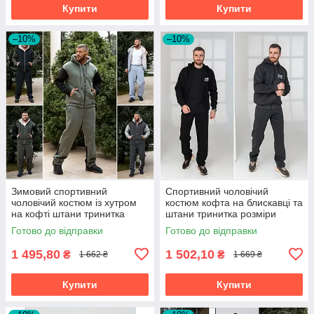
Купити
Купити
–10%
–10%
Зимовий спортивний
Спортивний чоловічий
чоловічий костюм із хутром
костюм кофта на блискавці та
на кофті штани тринитка
штани тринитка розміри
розміри батал
батал на великий зірсист
Готово до відправки
Готово до відправки
1 495,80
1 502,10
₴
₴
1 662 ₴
1 669 ₴
Купити
Купити