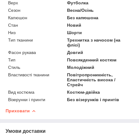
Верх
Футболка
Сезон
Весна/Осінь
Капюшон
Без капюшона
Стан
Новий
Низ
Шорти
Тип тканини
Трехнитка з начосом (на
флісі)
Фасон рукава
Довгий
Тип
Повсякденний костюм
Стиль
Молодіжний
Властивості тканини
Повітропроникність,
Еластичність висока /
Стрейч
Вид костюма
Костюм-двійка
Візерунки і принти
Без візерунків і принтів
Приховати
Умови доставки