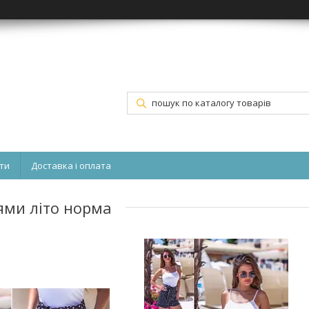
ти
Доставка і оплата
ями літо норма