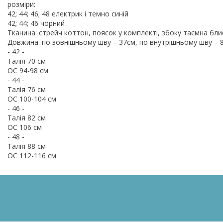
розміри:
42; 44; 46; 48 електрик і темно синій
42; 44; 46 чорний
Тканина: стрейч коттон, поясок у комплекті, збоку таємна бли
Довжина: по зовнішньому шву – 37см, по внутрішньому шву – 
- 42 -
Талія 70 см
ОС 94-98 см
- 44 -
Талія 76 см
ОС 100-104 см
- 46 -
Талія 82 см
ОС 106 см
- 48 -
Талія 88 см
ОС 112-116 см