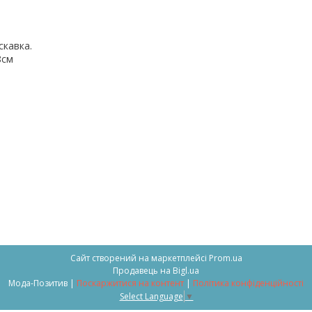
скавка.
8см
Сайт створений на маркетплейсі
Prom.ua
Продавець на Bigl.ua
Мода-Позитив |
Поскаржитися на контент
|
Політика конфіденційності
Select Language
▼