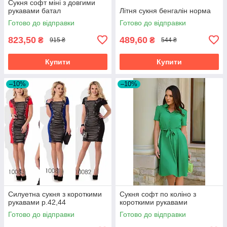
Сукня софт міні з довгими
рукавами батал
Літня сукня бенгалін норма
Готово до відправки
Готово до відправки
823,50
489,60
₴
₴
915 ₴
544 ₴
Купити
Купити
–10%
–10%
Силуетна сукня з короткими
Сукня софт по коліно з
рукавами р.42,44
короткими рукавами
Готово до відправки
Готово до відправки