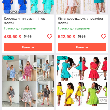
Коротка літня сукня гіпюр
Літня коротка сукня розміри
норма
норма
Готово до відправки
Готово до відправки
489,60
522,90
₴
₴
544 ₴
581 ₴
Купити
Купити
–10%
–10%