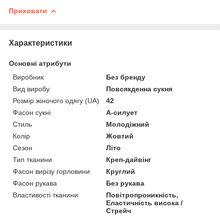
Приховати
Характеристики
Основні атрибути
Виробник
Без бренду
Вид виробу
Повсякденна сукня
Розмір жіночого одягу (UA)
42
Фасон сукні
А-силует
Стиль
Молодіжний
Колір
Жовтий
Сезон
Літо
Тип тканини
Креп-дайвінг
Фасон вирізу горловини
Круглий
Фасон рукава
Без рукава
Властивості тканини
Повітропроникність,
Еластичність висока /
Стрейч