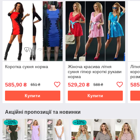
Коротка сукня норма
Жіноча красива літня
Літн
сукня гіпюр короткі рукави
коро
норма
розм
585,90
529,20
585
₴
₴
651 ₴
588 ₴
Купити
Купити
Акційні пропозиції та новинки
–10%
–10%