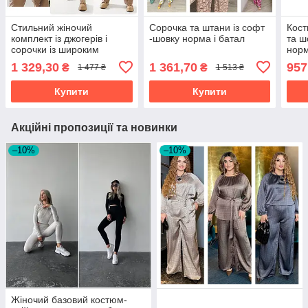
Стильний жіночий
Сорочка та штани із софт
Кост
комплект із джогерів і
-шовку норма і батал
та ш
сорочки із широким
норм
поясом з екошкіри розміри
1 329,30
1 361,70
957
₴
₴
1 477 ₴
1 513 ₴
норма та батал
Купити
Купити
Акційні пропозиції та новинки
–10%
–10%
Жіночий базовий костюм-