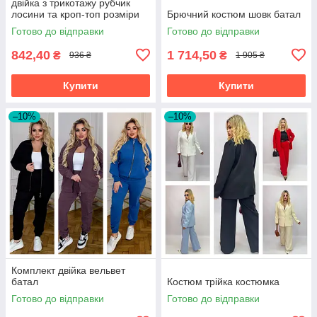
двійка з трикотажу рубчик
лосини та кроп-топ розміри
Брючний костюм шовк батал
норма
Готово до відправки
Готово до відправки
842,40
1 714,50
₴
₴
936 ₴
1 905 ₴
Купити
Купити
–10%
–10%
Комплект двійка вельвет
батал
Костюм трійка костюмка
Готово до відправки
Готово до відправки