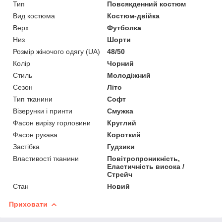
Тип
Повсякденний костюм
Вид костюма
Костюм-двійка
Верх
Футболка
Низ
Шорти
Розмір жіночого одягу (UA)
48/50
Колір
Чорний
Стиль
Молодіжний
Сезон
Літо
Тип тканини
Софт
Візерунки і принти
Смужка
Фасон вирізу горловини
Круглий
Фасон рукава
Короткий
Застібка
Гудзики
Властивості тканини
Повітропроникність,
Еластичність висока /
Стрейч
Стан
Новий
Приховати