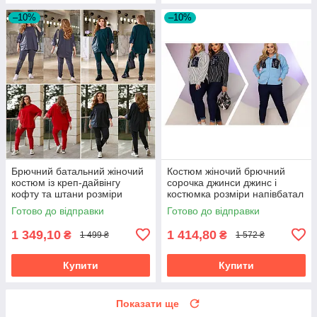
–10%
–10%
Брючний батальний жіночий
Костюм жіночий брючний
костюм із креп-дайвінгу
сорочка джинси джинс і
кофту та штани розміри
костюмка розміри напівбатал
батал
та батал
Готово до відправки
Готово до відправки
1 349,10
1 414,80
₴
₴
1 499 ₴
1 572 ₴
Купити
Купити
Показати ще