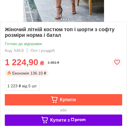
Жіночий літній костюм топ і шорти з софту
розміри норма і батал
Готово до відправки
Код: 546Э
Опт і роздріб
1 224,90
₴
1 361 ₴
Економія
136.10 ₴
1 223 ₴
від 5 шт.
Купити
або
Купити з