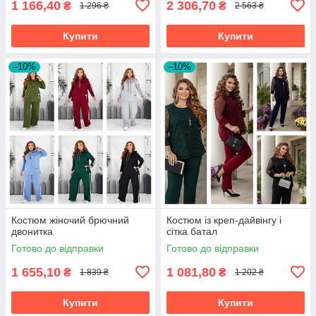
1 166,40
2 306,70
₴
₴
1 296 ₴
2 563 ₴
Купити
Купити
–10%
–10%
Костюм жіночий брючний
Костюм із креп-дайвінгу і
двонитка
сітка батал
Готово до відправки
Готово до відправки
1 655,10
1 081,80
₴
₴
1 839 ₴
1 202 ₴
Купити
Купити