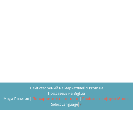
Сайт створений на маркетплейсі
Prom.ua
Продавець на Bigl.ua
Мода-Позитив |
Поскаржитися на контент
|
Політика конфіденційності
Select Language
▼