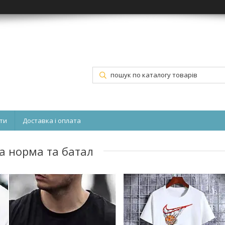
ти
Доставка і оплата
на норма та батал