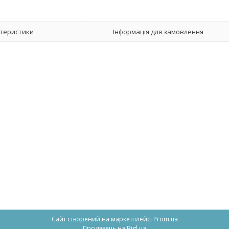
теристики
Інформація для замовлення
Сайт створений на маркетплейсі
Prom.ua
Продавець на Bigl.ua