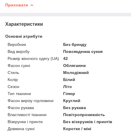
Приховати
Характеристики
Основні атрибути
Виробник
Без бренду
Вид виробу
Повсякденна сукня
Розмір жіночого одягу (UA)
42
Фасон сукні
Облягаюче
Стиль
Молодіжний
Колір
Білий
Сезон
Літо
Тип тканини
Гіпюр
Фасон вирізу горловини
Круглий
Фасон рукава
Без рукава
Властивості тканини
Повітропроникність
Візерунки і принти
Без візерунків і принтів
Довжина сукні
Коротке / міні