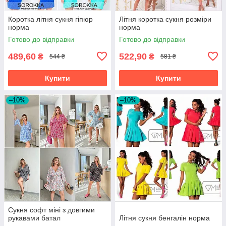
Коротка літня сукня гіпюр
Літня коротка сукня розміри
норма
норма
Готово до відправки
Готово до відправки
489,60
522,90
₴
₴
544 ₴
581 ₴
Купити
Купити
–10%
–10%
Сукня софт міні з довгими
рукавами батал
Літня сукня бенгалін норма