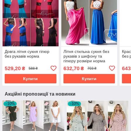
Довга літня сукня гіпюр
Літня стильна сукня без
Крас
без рукавів норма
рукавів з шифону та
без 
гіпюру розміри норма
529,20
632,70
643
₴
₴
588 ₴
703 ₴
Купити
Купити
Акційні пропозиції та новинки
–10%
–10%