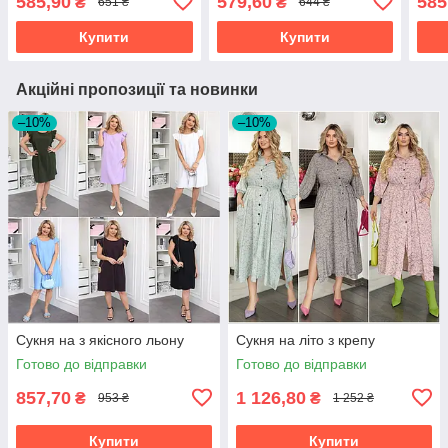
585,90
579,60
585
₴
₴
651 ₴
644 ₴
Купити
Купити
Акційні пропозиції та новинки
–10%
–10%
Сукня на з якісного льону
Сукня на літо з крепу
Готово до відправки
Готово до відправки
857,70
1 126,80
₴
₴
953 ₴
1 252 ₴
Купити
Купити