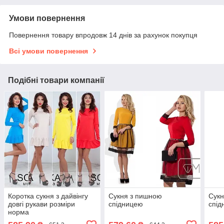
Умови повернення
Повернення товару впродовж 14 днів за рахунок покупця
Всі умови повернення
Подібні товари компанії
Коротка сукня з дайвінгу
Сукня з пишною
Сукн
довгі рукави розміри
спідницею
спід
норма