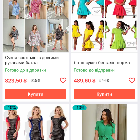
Сукня софт міні з довгими
рукавами батал
Літня сукня бенгалін норма
Готово до відправки
Готово до відправки
823,50
489,60
₴
₴
915 ₴
544 ₴
Купити
Купити
–10%
–10%