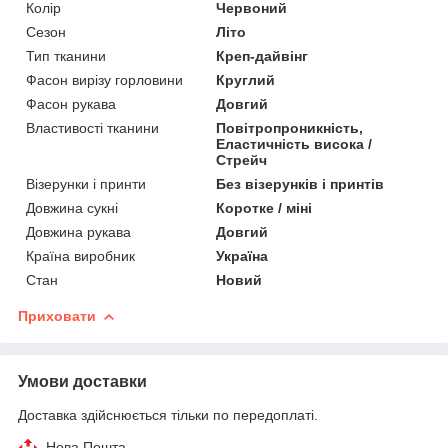
Колір
Червоний
Сезон
Літо
Тип тканини
Креп-дайвінг
Фасон вирізу горловини
Круглий
Фасон рукава
Довгий
Властивості тканини
Повітропроникність,
Еластичність висока /
Стрейч
Візерунки і принти
Без візерунків і принтів
Довжина сукні
Коротке / міні
Довжина рукава
Довгий
Країна виробник
Україна
Стан
Новий
Приховати
Умови доставки
Доставка здійснюється тільки по передоплаті.
Нова Пошта