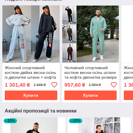
Жіночий спортивний
Чоловічий спортивний
Жіно
костюм-двійка весна-осінь
костюм весна-осінь штани
кост
із двонитки штани + кофта
та кофта двонитка розміри
двон
розміри норми та батал
батал
зебр
1 301,40
957,60
1 3
₴
₴
1 446 ₴
1 064 ₴
бата
Купити
Купити
Акційні пропозиції та новинки
–10%
–10%