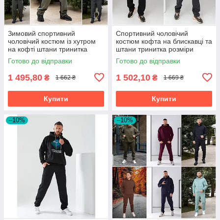
Зимовий спортивний
Спортивний чоловічий
чоловічий костюм із хутром
костюм кофта на блискавці та
на кофті штани тринитка
штани тринитка розміри
розміри батал
батал на великий зірсист
Готово до відправки
Готово до відправки
1 495,80
1 502,10
₴
₴
1 662 ₴
1 669 ₴
Купити
Купити
–10%
–10%