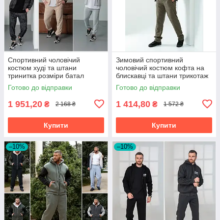
Спортивний чоловічий
Зимовий спортивний
костюм худі та штани
чоловічий костюм кофта на
тринитка розміри батал
блискавці та штани трикотаж
на хутрі розміри батал
Готово до відправки
Готово до відправки
1 951,20
1 414,80
₴
₴
2 168 ₴
1 572 ₴
Купити
Купити
–10%
–10%