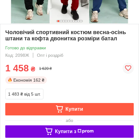
Чоловічий спортивний костюм весна-осінь
штани та кофта двонитка розміри батал
Готово до відправки
Код: 2098Ж
Опт і роздріб
1 458
₴
1 620 ₴
Економія
162 ₴
1 483 ₴
від 5 шт.
Купити
або
Купити з