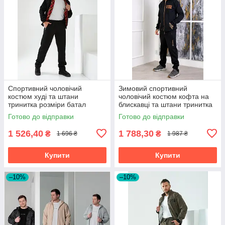
Спортивний чоловічий
Зимовий спортивний
костюм худі та штани
чоловічий костюм кофта на
тринитка розміри батал
блискавці та штани тринитка
з начосом розміри батал
Готово до відправки
Готово до відправки
1 526,40
1 788,30
₴
₴
1 696 ₴
1 987 ₴
Купити
Купити
–10%
–10%