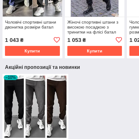
Чоловічі спортивні штани
Жіночі спортивні штани з
Чоло
двонитка розміри батал
високою посадкою з
гумк
тринитки на флісі батал
розм
1 043
1 053
1 0
₴
₴
Купити
Купити
Акційні пропозиції та новинки
–10%