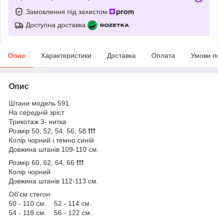
Замовлення під захистом
Доступна доставка
Опис
Характеристики
Доставка
Оплата
Умови п
Опис
Штани модель 591
На середній зріст
Трикотаж 3- нитка
Розмір 50, 52, 54, 56, 58 ❗️❗️❗️
Колір чорний і темно синій
Довжина штанів 109-110 см.
Розмір 60, 62, 64, 66 ❗️❗️❗️
Колір чорний
Довжина штанів 112-113 см.
Об'єм стегон:
50 - 110 см. 52 - 114 см.
54 - 118 см. 56 - 122 см.