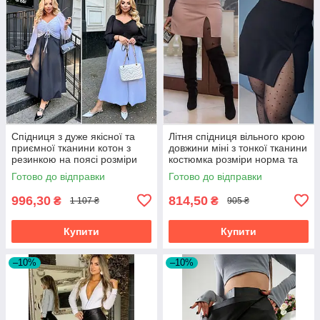
Спідниця з дуже якісної та
Літня спідниця вільного крою
приємної тканини котон з
довжини міні з тонкої тканини
резинкою на поясі розміри
костюмка розміри норма та
великі
батал
Готово до відправки
Готово до відправки
996,30
814,50
₴
₴
1 107 ₴
905 ₴
Купити
Купити
–10%
–10%