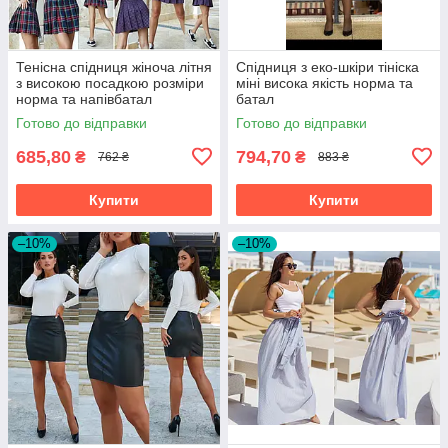
Тенісна спідниця жіноча літня
Спідниця з еко-шкіри тініска
з високою посадкою розміри
міні висока якість норма та
норма та напівбатал
батал
Готово до відправки
Готово до відправки
685,80
794,70
₴
₴
762 ₴
883 ₴
Купити
Купити
–10%
–10%