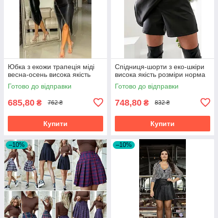
Юбка з екожи трапеція міді
Спідниця-шорти з еко-шкіри
весна-осень висока якість
висока якість розміри норма
Готово до відправки
Готово до відправки
685,80
748,80
₴
₴
762 ₴
832 ₴
Купити
Купити
–10%
–10%