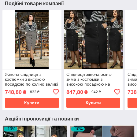
Подібні товари компанії
Жіноча спідниця з
Спідниця жіноча осінь-
Спід
костюмки з високою
зима з костюмки з
зима
посадкою по коліно великі
високою посадкою на
висо
розміри
коліно великі розміри
колі
748,80
847,80
738
₴
₴
832 ₴
942 ₴
Купити
Купити
Акційні пропозиції та новинки
–10%
–10%