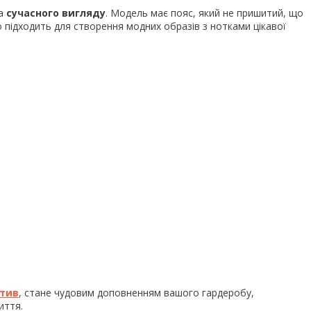
а
сучасного
вигляду
. Модель має пояс, який не пришитий, що
о підходить для створення модних образів з нотками цікавої
тив
, стане чудовим доповненням вашого гардеробу,
иття.