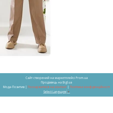
Сайт створений на маркетплейсі
Prom.ua
Продавець на Bigl.ua
Мода-Позитив |
Поскаржитися на контент
|
Політика конфіденційності
Select Language
▼