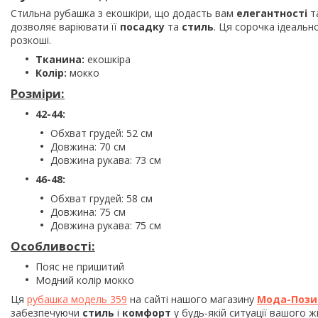
Стильна рубашка з екошкіри, що додасть вам
елегантності
т
дозволяє варіювати її
посадку
та
стиль
. Ця сорочка ідеальн
розкоші.
Тканина:
екошкіра
Колір:
мокко
Розміри:
42-44:
Обхват грудей: 52 см
Довжина: 70 см
Довжина рукава: 73 см
46-48:
Обхват грудей: 58 см
Довжина: 75 см
Довжина рукава: 75 см
Особливості:
Пояс не пришитий
Модний колір мокко
Ця
рубашка модель 359
на сайті нашого магазину
Мода-Пози
забезпечуючи
стиль
і
комфорт
у будь-якій ситуації вашого ж