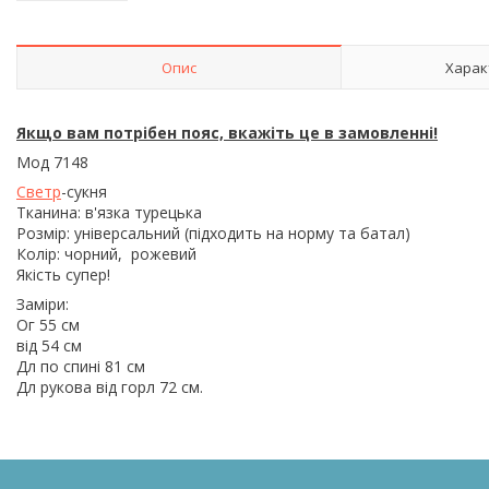
Опис
Харак
Якщо вам потрібен пояс, вкажіть це в замовленні!
Мод 7148
Светр
-сукня
Тканина: в'язка турецька
Розмір: універсальний (підходить на норму та батал)
Колір: чорний, рожевий
Якість супер!
Заміри:
Ог 55 см
від 54 см
Дл по спині 81 см
Дл рукова від горл 72 см.