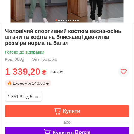
Чоловічий спортивний костюм весна-осінь
штани та кофта на блискавці двонитка
розміри норма та батал
Готово до відправки
Код: 050g
Опт і роздріб
1 339,20
₴
1 488 ₴
Економія
148.80 ₴
1 351 ₴
від 5 шт.
Купити
або
Купити з