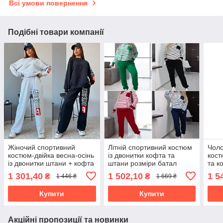
Всі умови повернення
Подібні товари компанії
Жіночий спортивний
Літній спортивний костюм
Чоло
костюм-двійка весна-осінь
із двонитки кофта та
кост
із двонитки штани + кофта
штани розміри батал
та к
розміри норми та батал
бата
1 301,40
1 502,10
1 5
₴
₴
1 446 ₴
1 669 ₴
Купити
Купити
Акційні пропозиції та новинки