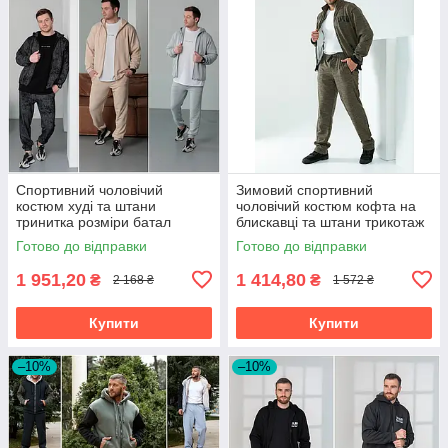
Спортивний чоловічий
Зимовий спортивний
костюм худі та штани
чоловічий костюм кофта на
тринитка розміри батал
блискавці та штани трикотаж
на хутрі розміри батал
Готово до відправки
Готово до відправки
1 951,20
1 414,80
₴
₴
2 168 ₴
1 572 ₴
Купити
Купити
–10%
–10%