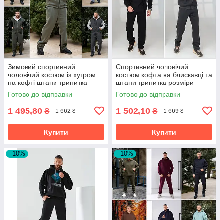
Зимовий спортивний
Спортивний чоловічий
чоловічий костюм із хутром
костюм кофта на блискавці та
на кофті штани тринитка
штани тринитка розміри
розміри батал
батал на великий зірсист
Готово до відправки
Готово до відправки
1 495,80
1 502,10
₴
₴
1 662 ₴
1 669 ₴
Купити
Купити
–10%
–10%