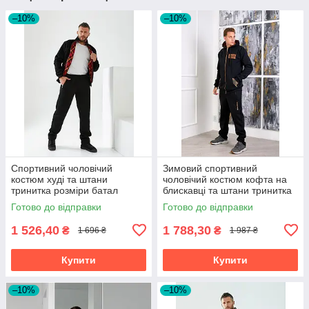
–10%
–10%
Спортивний чоловічий
Зимовий спортивний
костюм худі та штани
чоловічий костюм кофта на
тринитка розміри батал
блискавці та штани тринитка
з начосом розміри батал
Готово до відправки
Готово до відправки
1 526,40
1 788,30
₴
₴
1 696 ₴
1 987 ₴
Купити
Купити
–10%
–10%