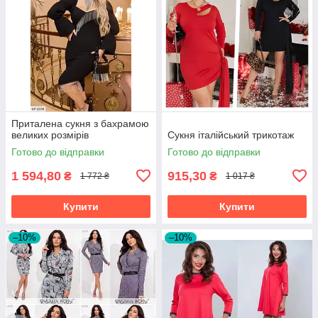
Приталена сукня з бахрамою
великих розмірів
Сукня італійський трикотаж
Готово до відправки
Готово до відправки
1 594,80
915,30
₴
₴
1 772 ₴
1 017 ₴
Купити
Купити
–10%
–10%