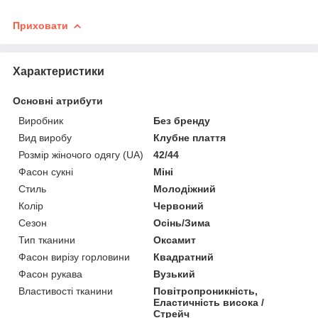
Приховати
Характеристики
Основні атрибути
Виробник
Без бренду
Вид виробу
Клубне плаття
Розмір жіночого одягу (UA)
42/44
Фасон сукні
Міні
Стиль
Молодіжний
Колір
Червоний
Сезон
Осінь/Зима
Тип тканини
Оксамит
Фасон вирізу горловини
Квадратний
Фасон рукава
Вузький
Властивості тканини
Повітропроникність,
Еластичність висока /
Стрейч