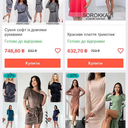
Сукня софт із довгими
рукавами
Красиве плаття трикотаж
Готово до відправки
Готово до відправки
748,80
632,70
₴
₴
832 ₴
703 ₴
Купити
Купити
–10%
–10%