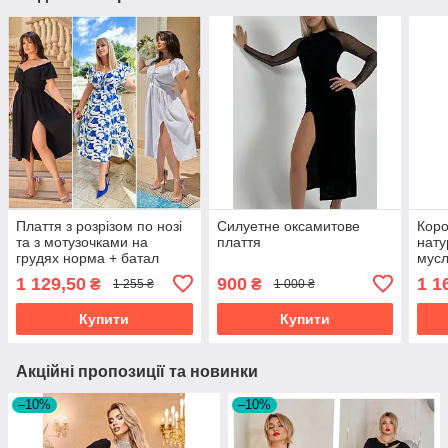
Плаття з розрізом по нозі
Силуетне оксамитове
Коро
та з мотузочками на
плаття
нату
грудях норма + батал
мусл
рука
1 129,50
900
1 1
₴
₴
1 255 ₴
1 000 ₴
плеч
бата
Купити
Купити
Акційні пропозиції та новинки
–10%
–10%