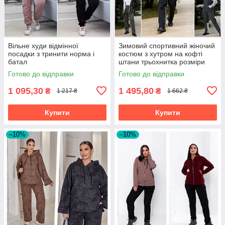
Вільне худи відмінної
Зимовий спортивний жіночий
посадки з тринити норма і
костюм з хутром на кофті
батал
штани трьохнитка розміри
батал
Готово до відправки
Готово до відправки
1 095,30
1 495,80
₴
₴
1 217 ₴
1 662 ₴
Купити
Купити
–10%
–10%