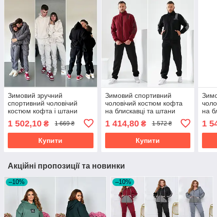
Зимовий зручний
Зимовий спортивний
Зимо
спортивний чоловічий
чоловічий костюм кофта
чоло
костюм кофта і штани
на блискавці та штани
на б
тринити на флісі розміри
тринитка розміри батал
трин
1 502,10
1 414,80
1 5
₴
₴
1 669 ₴
1 572 ₴
батал
розм
Купити
Купити
Акційні пропозиції та новинки
–10%
–10%