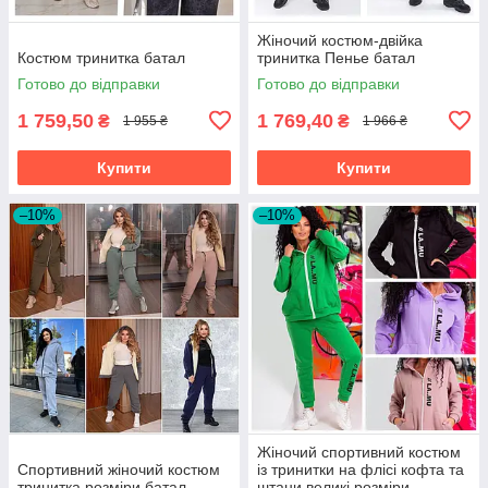
Жіночий костюм-двійка
Костюм тринитка батал
тринитка Пенье батал
Готово до відправки
Готово до відправки
1 759,50
1 769,40
₴
₴
1 955 ₴
1 966 ₴
Купити
Купити
–10%
–10%
Жіночий спортивний костюм
Спортивний жіночий костюм
із тринитки на флісі кофта та
тринитка розміри батал
штани великі розміри