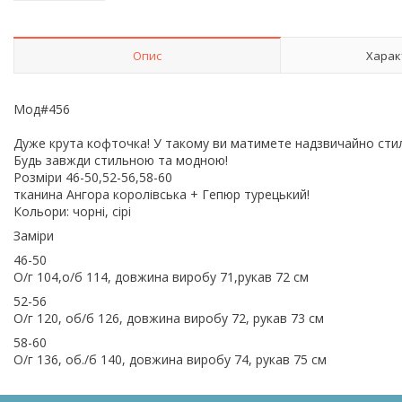
Опис
Харак
Мод#456
Дуже крута кофточка! У такому ви матимете надзвичайно стил
Будь завжди стильною та модною!
Розміри 46-50,52-56,58-60
тканина Ангора королівська + Гепюр турецький!
Кольори: чорні, сірі
Заміри
46-50
О/г 104,о/б 114, довжина виробу 71,рукав 72 см
52-56
О/г 120, об/б 126, довжина виробу 72, рукав 73 см
58-60
О/г 136, об./б 140, довжина виробу 74, рукав 75 см