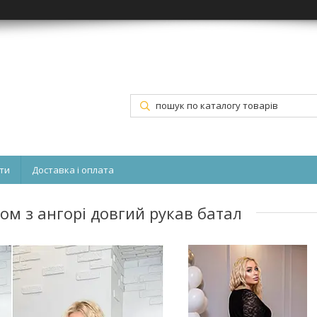
ти
Доставка і оплата
м з ангорі довгий рукав батал