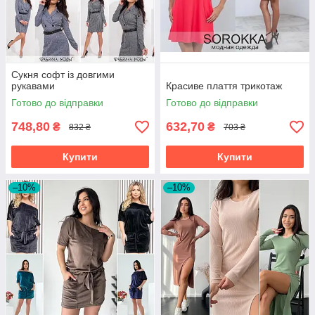
Сукня софт із довгими
рукавами
Красиве плаття трикотаж
Готово до відправки
Готово до відправки
748,80
632,70
₴
₴
832 ₴
703 ₴
Купити
Купити
–10%
–10%