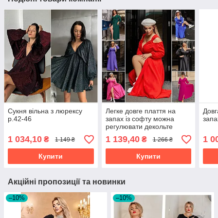
Сукня вільна з люрексу
Легке довге плаття на
Довг
р.42-46
запах із софту можна
запа
регулювати декольте
великі розміри
1 034,10
1 139,40
1 0
₴
₴
1 149 ₴
1 266 ₴
Купити
Купити
Акційні пропозиції та новинки
–10%
–10%