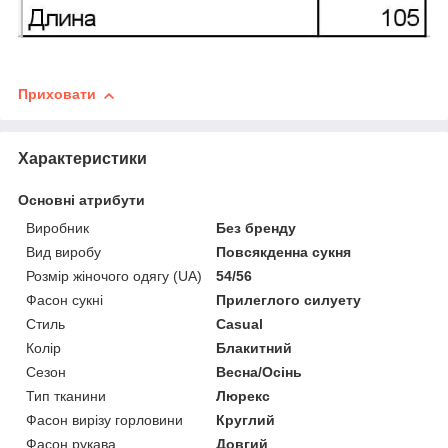
Приховати
Характеристики
Основні атрибути
Виробник
Без бренду
Вид виробу
Повсякденна сукня
Розмір жіночого одягу (UA)
54/56
Фасон сукні
Прилеглого силуету
Стиль
Casual
Колір
Блакитний
Сезон
Весна/Осінь
Тип тканини
Люрекс
Фасон вирізу горловини
Круглий
Фасон рукава
Довгий