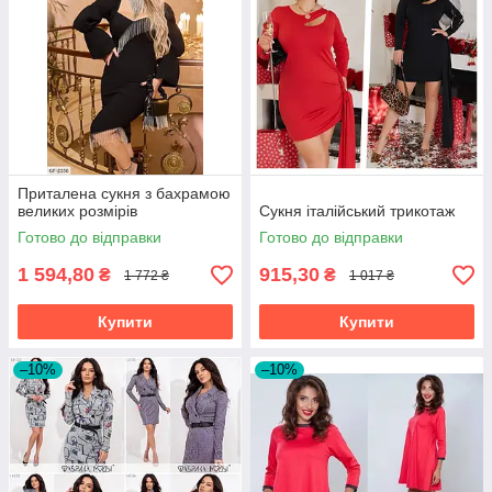
Приталена сукня з бахрамою
великих розмірів
Сукня італійський трикотаж
Готово до відправки
Готово до відправки
1 594,80
915,30
₴
₴
1 772 ₴
1 017 ₴
Купити
Купити
–10%
–10%