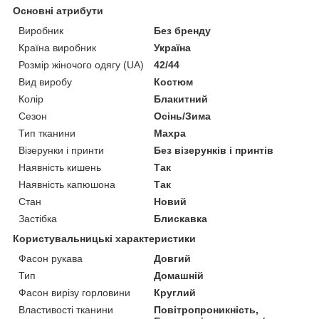
Основні атрибути
Виробник
Без бренду
Країна виробник
Україна
Розмір жіночого одягу (UA)
42/44
Вид виробу
Костюм
Колір
Блакитний
Сезон
Осінь/Зима
Тип тканини
Махра
Візерунки і принти
Без візерунків і принтів
Наявність кишень
Так
Наявність капюшона
Так
Стан
Новий
Застібка
Блискавка
Користувальницькі характеристики
Фасон рукава
Довгий
Тип
Домашній
Фасон вирізу горловини
Круглий
Властивості тканини
Повітропроникність,