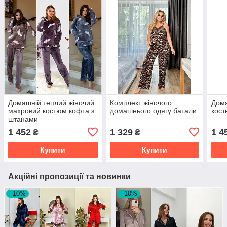
Домашній теплий жіночий
Комплект жіночого
Дом
махровий костюм кофта з
домашнього одягу батали
кос
штанами
1 452
1 329
1 4
₴
₴
Купити
Купити
Акційні пропозиції та новинки
–10%
–10%