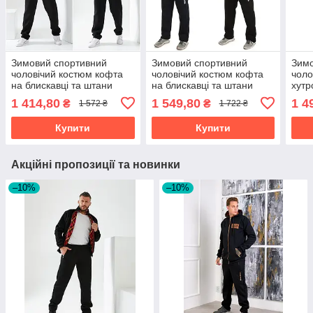
Зимовий спортивний
Зимовий спортивний
Зимо
чоловічий костюм кофта
чоловічий костюм кофта
чоло
на блискавці та штани
на блискавці та штани
хутр
тринитка розміри батал
тринитка з начосом
трин
1 414,80
1 549,80
1 4
₴
₴
1 572 ₴
1 722 ₴
розміри батал
Купити
Купити
Акційні пропозиції та новинки
–10%
–10%