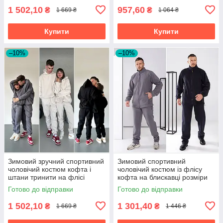
1 502,10
957,60
₴
₴
1 669 ₴
1 064 ₴
Купити
Купити
–10%
–10%
Зимовий зручний спортивний
Зимовий спортивний
чоловічий костюм кофта і
чоловічий костюм із флісу
штани тринити на флісі
кофта на блискавці розміри
розміри батал
батал
Готово до відправки
Готово до відправки
1 502,10
1 301,40
₴
₴
1 669 ₴
1 446 ₴