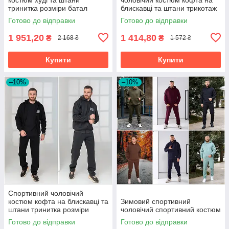
тринитка розміри батал
блискавці та штани трикотаж
на хутрі розміри батал
Готово до відправки
Готово до відправки
1 951,20
1 414,80
₴
₴
2 168 ₴
1 572 ₴
Купити
Купити
–10%
–10%
Спортивний чоловічий
костюм кофта на блискавці та
Зимовий спортивний
штани тринитка розміри
чоловічий спортивний костюм
батал на великий зірсист
Готово до відправки
Готово до відправки