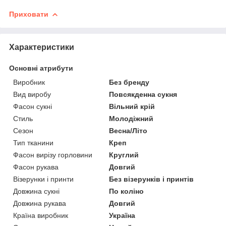
Приховати
Характеристики
Основні атрибути
Виробник
Без бренду
Вид виробу
Повсякденна сукня
Фасон сукні
Вільний крій
Стиль
Молодіжний
Сезон
Весна/Літо
Тип тканини
Креп
Фасон вирізу горловини
Круглий
Фасон рукава
Довгий
Візерунки і принти
Без візерунків і принтів
Довжина сукні
По коліно
Довжина рукава
Довгий
Країна виробник
Україна