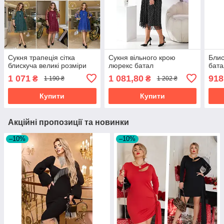
Сукня трапеція сітка
Сукня вільного крою
Блис
блискуча великі розміри
люрекс батал
бата
1 071
1 081,80
918
₴
₴
1 190 ₴
1 202 ₴
Купити
Купити
Акційні пропозиції та новинки
–10%
–10%