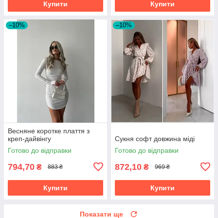
Купити
Купити
–10%
–10%
Весняне коротке плаття з
креп-дайвінгу
Сукня софт довжина міді
Готово до відправки
Готово до відправки
794,70
872,10
₴
₴
883 ₴
969 ₴
Купити
Купити
Показати ще