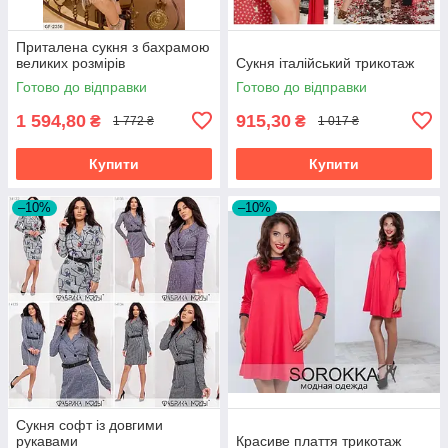
Приталена сукня з бахрамою
великих розмірів
Сукня італійський трикотаж
Готово до відправки
Готово до відправки
1 594,80
915,30
₴
₴
1 772 ₴
1 017 ₴
Купити
Купити
–10%
–10%
Сукня софт із довгими
рукавами
Красиве плаття трикотаж