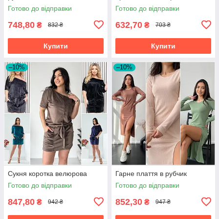
Готово до відправки
Готово до відправки
748,80
632,70
₴
₴
832 ₴
703 ₴
Купити
Купити
–10%
–10%
Сукня коротка велюрова
Гарне плаття в рубчик
Готово до відправки
Готово до відправки
847,80
852,30
₴
₴
942 ₴
947 ₴