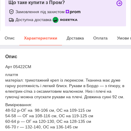
Що таке купити з Пром?
Замовлення під захистом
Доступна доставка
Опис
Характеристики
Доставка
Оплата
Умови 
Опис
Арт 05422СМ
плаття
матеріал: трикотажний креп із люрексом. Тканина має дуже
гарну розтяжність і легкий блиск. Рукави в Бордо — з гіпюру, в
електрик-сітка з оксамитовим малюнком. Низ і плечі на
гумочці можна спускати рукави на плечі. Довжина сукні 92 см.
Вимірювання:
48-52 р-ОГ на 98-106 см, ОС на 109-115 см
54-58 — ОГ на 108-116 см, ОС на 119-125 см
60-64 р — ОГ на 120-130, ОС на 128-135 см
66-70 г — 132-140, ОС на 136-145 см