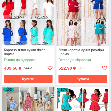
Коротка літня сукня гіпюр
Літня коротка сукня розміри
норма
норма
Готово до відправки
Готово до відправки
489,60
522,90
₴
₴
544 ₴
581 ₴
Купити
Купити
–10%
–10%