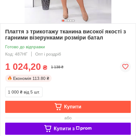
Плаття з трикотажу тканина високої якості з
гарними візерунками розміри батал
Готово до відправки
Код: 487НГ
Опт і роздріб
1 024,20
₴
1 138 ₴
Економія
113.80 ₴
1 000 ₴
від 5 шт.
Купити
або
Купити з