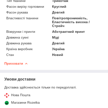
Тип тканини
Трикотаж
Фасон вирізу горловини
Круглий
Фасон рукава
Довгий
Властивості тканини
Повітропроникність,
Еластичність висока /
Стрейч
Візерунки і принти
Абстрактний принт
Довжина сукні
Міді
Довжина рукава
Довгий
Країна виробник
Україна
Стан
Новий
Приховати
Умови доставки
Доставка здійснюється тільки по передоплаті.
Нова Пошта
Магазини Rozetka