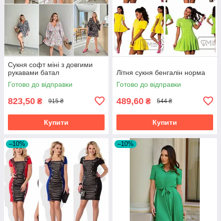
Сукня софт міні з довгими
рукавами батал
Літня сукня бенгалін норма
Готово до відправки
Готово до відправки
823,50
489,60
₴
₴
915 ₴
544 ₴
Купити
Купити
–10%
–10%