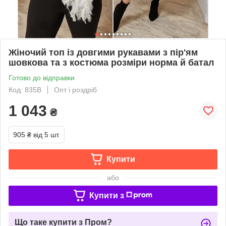
Жіночий топ із довгими рукавами з пір'ям
шовкова та з костюма розміри норма й батал
Готово до відправки
Код: 835В
Опт і роздріб
1 043
₴
905 ₴
від 5 шт.
Купити
або
Купити з
Що таке купити з Пром?