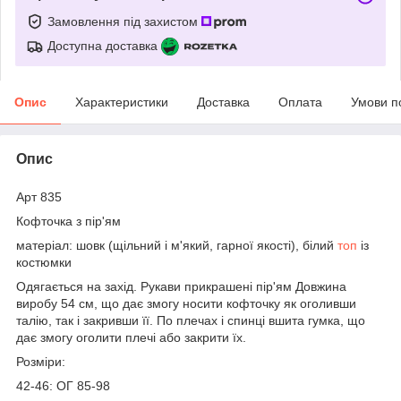
Замовлення під захистом
Доступна доставка
Опис
Характеристики
Доставка
Оплата
Умови п
Опис
Арт 835
Кофточка з пір'ям
матеріал: шовк (щільний і м'який, гарної якості), білий
топ
із
костюмки
Одягається на захід. Рукави прикрашені пір'ям Довжина
виробу 54 см, що дає змогу носити кофточку як оголивши
талію, так і закривши її. По плечах і спинці вшита гумка, що
дає змогу оголити плечі або закрити їх.
Розміри:
42-46: ОГ 85-98