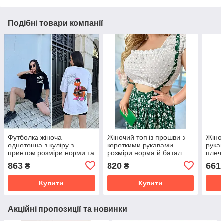
Подібні товари компанії
Футболка жіноча
Жіночий топ із прошви з
Жіно
однотонна з куліру з
короткими рукавами
рука
принтом розміри норми та
розміри норма й батал
пле
батал
863
820
661
₴
₴
Купити
Купити
Акційні пропозиції та новинки