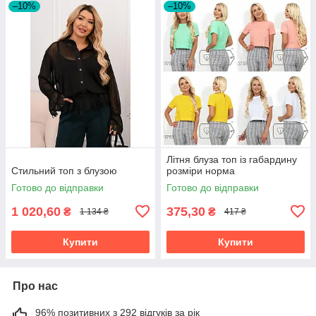
–10%
–10%
Літня блуза топ із габардину
Стильний топ з блузою
розміри норма
Готово до відправки
Готово до відправки
1 020,60
375,30
₴
₴
1 134 ₴
417 ₴
Купити
Купити
Про нас
96% позитивних з 292 відгуків за рік