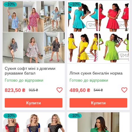
–10%
–10%
Сукня софт міні з довгими
рукавами батал
Літня сукня бенгалін норма
Готово до відправки
Готово до відправки
823,50
489,60
₴
₴
915 ₴
544 ₴
Купити
Купити
–10%
–10%