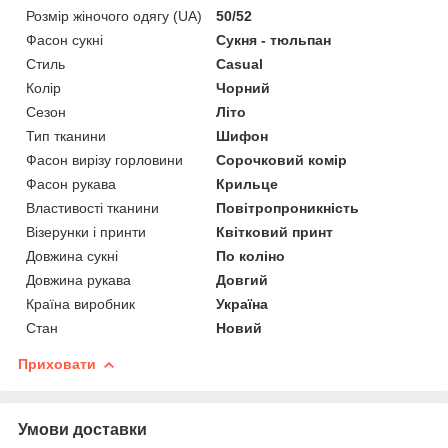
Розмір жіночого одягу (UA)
50/52
Фасон сукні
Сукня - тюльпан
Стиль
Casual
Колір
Чорний
Сезон
Літо
Тип тканини
Шифон
Фасон вирізу горловини
Сорочковий комір
Фасон рукава
Крильце
Властивості тканини
Повітропроникність
Візерунки і принти
Квітковий принт
Довжина сукні
По коліно
Довжина рукава
Довгий
Країна виробник
Україна
Стан
Новий
Приховати
Умови доставки