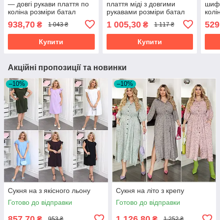
— довгі рукави плаття по
плаття міді з довгими
шифо
коліна розміри батал
рукавами розміри батал
колі
938,70
1 005,30
529
₴
₴
1 043 ₴
1 117 ₴
Купити
Купити
Акційні пропозиції та новинки
–10%
–10%
Сукня на з якісного льону
Сукня на літо з крепу
Готово до відправки
Готово до відправки
857,70
1 126,80
₴
₴
953 ₴
1 252 ₴