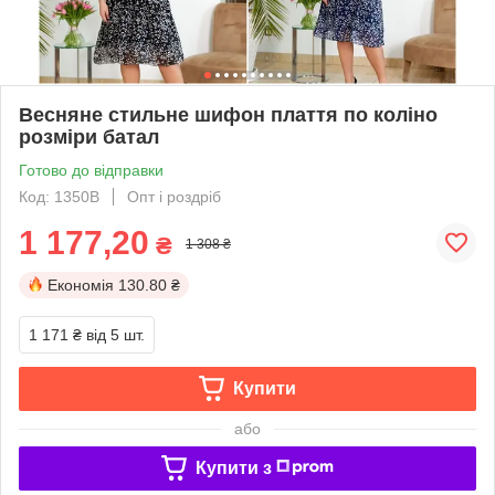
Весняне стильне шифон плаття по коліно
розміри батал
Готово до відправки
Код: 1350В
Опт і роздріб
1 177,20
₴
1 308 ₴
Економія
130.80 ₴
1 171 ₴
від 5 шт.
Купити
або
Купити з