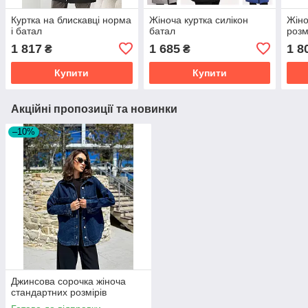
Куртка на блискавці норма
Жіноча куртка силікон
Жіно
і батал
батал
розм
1 817
1 685
1 8
₴
₴
Купити
Купити
Акційні пропозиції та новинки
–10%
Джинсова сорочка жіноча
стандартних розмірів