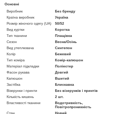
Основні
Виробник
Без бренду
Країна виробник
Україна
Розмір жіночого одягу (UA)
50/52
Вид куртки
Коротка
Тип тканини
Плащівка
Сезон
Весна/Осінь
Вид утеплювача
Синтепон
Колір
Бежевий
Тип коміра
Комір-капюшон
Матеріал підкладки
Поліестер
Фасон рукава
Довгий
Капюшон
Вшитий
Застібка
Блискавка
Візерунки і принти
Без візерунків і принтів
Кількість кишень
2 шт.
Властивості тканини
Водотривкість,
Повітропроникність
Стан
Новий